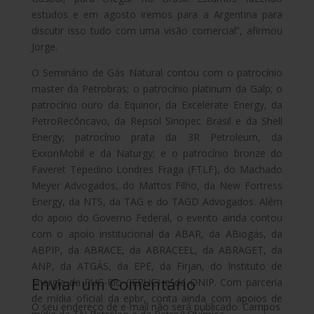
estudos e em agosto iremos para a Argentina para
discutir isso tudo com uma visão comercial”, afirmou
Jorge.
O Seminário de Gás Natural contou com o patrocínio
master da Petrobras; o patrocínio platinum da Galp; o
patrocínio ouro da Equinor, da Excelerate Energy, da
PetroRecôncavo, da Repsol Sinopec Brasil e da Shell
Energy; patrocínio prata da 3R Petroleum, da
ExxonMobil e da Naturgy; e o patrocínio bronze do
Faveret Tepedino Londres Fraga (FTLF), do Machado
Meyer Advogados, do Mattos Filho, da New Fortress
Energy, da NTS, da TAG e do TAGD Advogados. Além
do apoio do Governo Federal, o evento ainda contou
com o apoio institucional da ABAR, da ABiogás, da
ABPIP, da ABRACE, da ABRACEEL, da ABRAGET, da
ANP, da ATGÁS, da EPE, da Firjan, do Instituto de
Enviar um Comentário
Energia da PUC-Rio (IEPUC) e da ONIP. Com parceria
de mídia oficial da epbr, conta ainda com apoios de
O seu endereço de e-mail não será publicado.
Campos