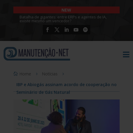
NEW
Batalha de gigantes: entre ERPs e agentes de IA,
existe mesmo um vencedor?

Home
Notícias
IBP e Abiogás assinam acordo de cooperação no
Seminário de Gás Natural