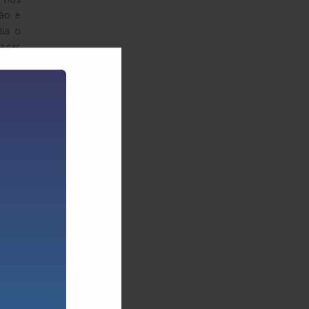
ção e
dia o
vagas
ar as
rer a
 pelo
ia
a do
s em
4, no
uno