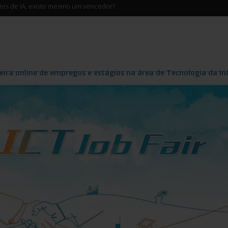
ntes de IA, existe mesmo um vencedor?
ira online de empregos e estágios na área de Tecnologia da 