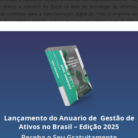
 diretos e indiretos no Brasil na área de tecnologia da informa
de contribuir para a transformação digital do País, a empresa se
a feira online e gratuita, que no ano passado ofertou mais de 150 
fissionais do setor de TIC. Durante a feira, as empresas irão divulg
s seletivos para emprego e estágio, perfis buscados e como concor
 nos dias 6, 7 e 8 de dezembro, das 15h às 17h, com transmissão
e elas a Zoom tecnologia, SND Distribuição, Agora Soluções e Avant
a com a participação da Associação Brasileira das Empresas de
com), divulgação da plataforma de talentos da Huawei e a presenç
da Huawei que ajuda estudantes a aprimorarem seus conhecimento
rabalhadores de TIC seriam demandados pelo setor entre 2019 e 202
 ano. Entretanto, apenas 46 mil têm sido formados anualmente.
o no mercado de tecnologia do nosso País e o sucesso da edição
Lançamento do Anuario de Gestão de
 neste ano ainda mais oportunidades sejam oferecidas”, destaca Br
Ativos no Brasil – Edição 2025
mentais da Huawei no Brasil.
Receba o Seu Gratuitamente