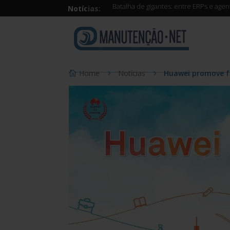
Batalha de gigantes: entre ERPs e age
Notícias:
Home
Notícias
Huawei promove fe