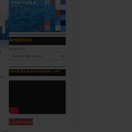
Arquivos
Arquivos
e
Canal da manutenção.net
ro
Ir para Canal
, nos