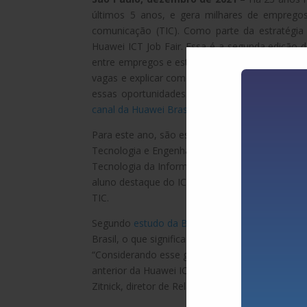
últimos 5 anos, e gera milhares de empregos
comunicação (TIC). Como parte da estratégia 
Huawei ICT Job Fair. Essa é a segunda edição d
entre empregos e estágios para estudantes e pro
vagas e explicar como funcionam seus processo
essas oportunidades. O evento será realizado
canal da Huawei Brasil no YouTube.
Para este ano, são esperadas 14 empresas, entr
Tecnologia e Engenharia. O evento contará aind
Tecnologia da Informação e Comunicação (Brass
aluno destaque do ICT Competition, programa 
TIC.
Segundo
estudo da Brasscom
, 420 mil novos t
Brasil, o que significa uma média de 70 mil por
“Considerando esse grande gap a ser preenchid
anterior da Huawei ICT Job Fair, esperamos que
Zitnick, diretor de Relações Públicas e Governa