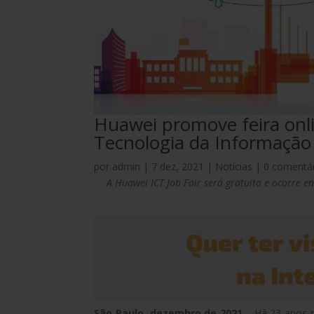
Huawei promove feira onl
Tecnologia da Informaçã
por
admin
|
7 dez, 2021
|
Notícias
|
0 comentá
A Huawei ICT Job Fair será gratuita e ocorre 
São Paulo, dezembro de 2021
– Há 23 anos no