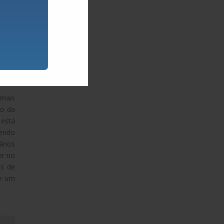
 mais
io da
 está
cendo
ários
er no
as de
de um