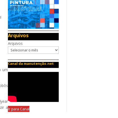
s
Arquivos
Arquivos
Canal da manutenção.net
do um
robôs
dyear
zir a
Ir para Canal