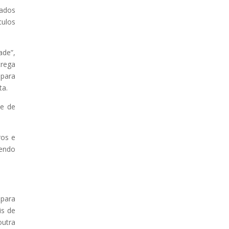
tados
culos
ade”,
trega
 para
ta.
 e de
s ​​e
cendo
 para
is de
outra