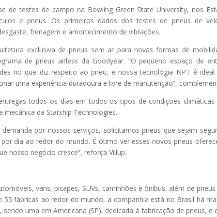
e de testes de campo na Bowling Green State University, nos Es
veículos e pneus. Os primeiros dados dos testes de pneus de veí
desgaste, frenagem e amortecimento de vibrações.
tetura exclusiva de pneus sem ar para novas formas de mobilid
programa de pneus airless da Goodyear. “O pequeno espaço de en
des no que diz respeito ao pneu, e nossa tecnologia NPT é ideal
ionar uma experiência duradoura e livre de manutenção”, complemen
ntregas todos os dias em todos os tipos de condições climáticas
ria mecânica da Starship Technologies.
demanda por nossos serviços, solicitamos pneus que sejam seguro
or dia ao redor do mundo. É ótimo ver esses novos pneus ofere
e nosso negócio cresce”, reforça Viilup.
automóveis, vans, picapes, SUVs, caminhões e ônibus, além de pneus
 55 fábricas ao redor do mundo, a companhia está no Brasil há ma
s, sendo uma em Americana (SP), dedicada à fabricação de pneus, e 