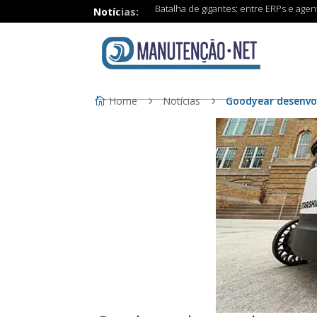
Batalha de gigantes: entre ERPs e age
Notícias:
Home
Notícias
Goodyear desenvo