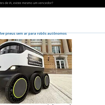
ntes de IA, existe mesmo um vencedor?
lve pneus sem ar para robôs autônomos