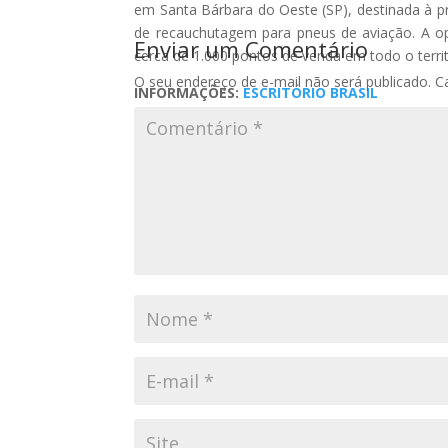
em Santa Bárbara do Oeste (SP), destinada à 
de recauchutagem para pneus de aviação. A op
Enviar um Comentário
cerca de 1.000 pontos de venda em todo o territ
O seu endereço de e-mail não será publicado.
C
INFORMAÇÕES:
ESCRITÓRIO BRASIL