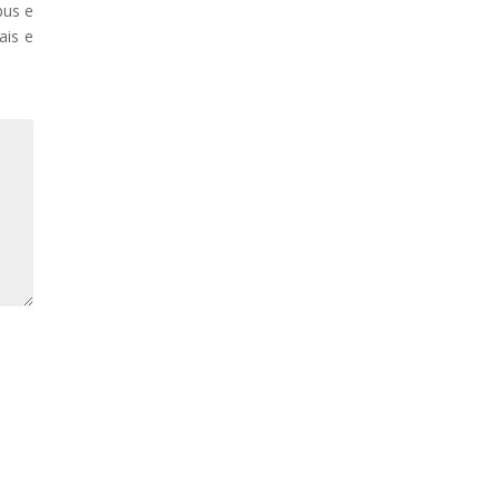
bus e
ais e