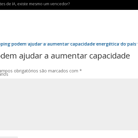
ntes de IA, existe mesmo um vencedor?
pping podem ajudar a aumentar capacidade energética do país
odem ajudar a aumentar capacidade
ampos obrigatórios são marcados com
*
rios