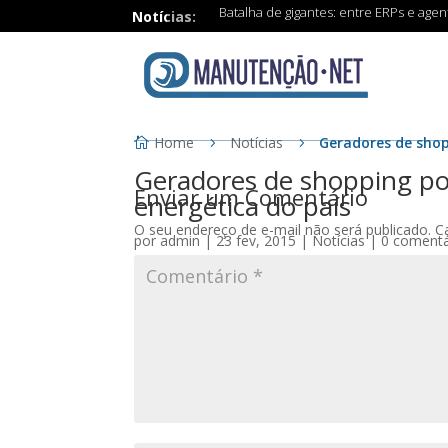
Batalha de gigantes: entre ERPs e age
Notícias:
Home
Notícias
Geradores de sho
Geradores de shopping p
Enviar um Comentário
energética do país
O seu endereço de e-mail não será publicado.
C
por
admin
|
23 fev, 2015
|
Notícias
|
0 comentá