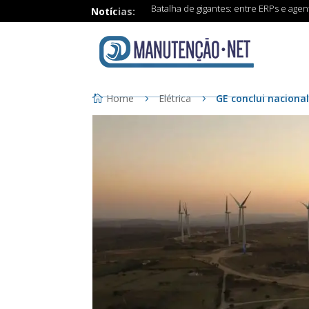
Batalha de gigantes: entre ERPs e age
Notícias:
Home
Elétrica
GE conclui nacional