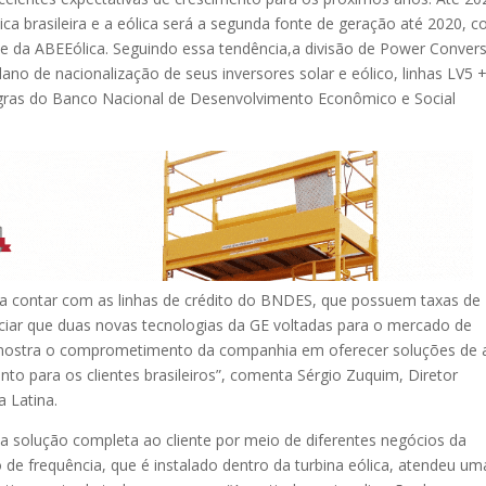
ica brasileira e a eólica será a segunda fonte de geração até 2020, 
da ABEEólica. Seguindo essa tendência,a divisão de Power Conver
ano de nacionalização de seus inversores solar e eólico, linhas LV5 
gras do Banco Nacional de Desenvolvimento Econômico e Social
o a contar com as linhas de crédito do BNDES, que possuem taxas de
nciar que duas novas tecnologias da GE voltadas para o mercado de
o mostra o comprometimento da companhia em oferecer soluções de a
to para os clientes brasileiros”, comenta Sérgio Zuquim, Diretor
 Latina.
a solução completa ao cliente por meio de diferentes negócios da
 de frequência, que é instalado dentro da turbina eólica, atendeu um