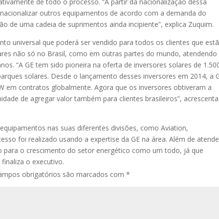
ativamente de todo o processo. “A partir da nacionalização dessa
s nacionalizar outros equipamentos de acordo com a demanda do
ão de uma cadeia de suprimentos ainda incipiente”, explica Zuquim.
nto universal que poderá ser vendido para todos os clientes que est
lares não só no Brasil, como em outras partes do mundo, atendendo
s. “A GE tem sido pioneira na oferta de inversores solares de 1.50
a parques solares. Desde o lançamento desses inversores em 2014, a 
 em contratos globalmente. Agora que os inversores obtiveram a
ade de agregar valor também para clientes brasileiros”, acrescenta
 equipamentos nas suas diferentes divisões, como Aviation,
esso foi realizado usando a expertise da GE na área. Além de atende
do para o crescimento do setor energético como um todo, já que
finaliza o executivo.
ampos obrigatórios são marcados com
*