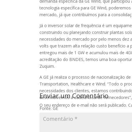
demanda específica da GE Wind, que participou 
tecnologia específica para GE Wind, poderemo
mercado, já que contribuímos para a consolidaç
Já o inversor solar de frequência é um equipame
construindo ou planejando construir plantas so
necessidades do mercado por pelo menos dez ano
volts que trazem alta relação custo benefício 
entregou mais de 1 GW e acumulou mais de 4GW
acreditação do BNDES, temos uma boa oportunid
Zuquim.
A GE já realiza o processo de nacionalização de
Transportation, Healthcare e Wind. “Todo o proc
necessidades dos clientes, estamos contribuin
Enviar um Comentário
desenvolvemos a cadeia local de fornecedores”, 
O seu endereço de e-mail não será publicado.
C
Fonte: GE