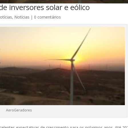
de inversores solar e eólico
otícias
,
Notícias
|
0 comentários
AeroGeradores
xcelentes expectativas de crescimento para os próximos anos. Até 20