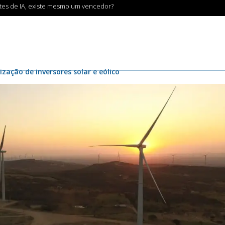
ntes de IA, existe mesmo um vencedor?
ização de inversores solar e eólico