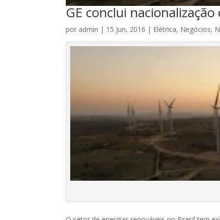
GE conclui nacionalização 
por
admin
|
15 jun, 2016
|
Elétrica
,
Negócios
,
N
O setor de energias renováveis no Brasil tem e