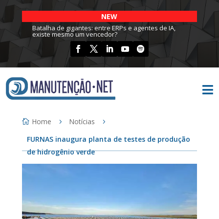
NEW
Batalha de gigantes: entre ERPs e agentes de IA,
existe mesmo um vencedor?

Home
Notícias
FURNAS inaugura planta de testes de produção
de hidrogênio verde