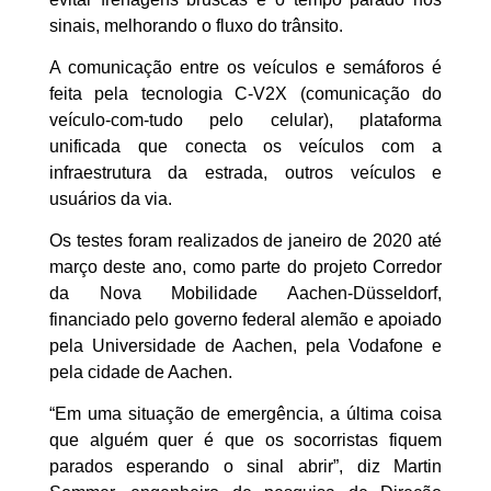
sinais, melhorando o fluxo do trânsito.
A comunicação entre os veículos e semáforos é
feita pela tecnologia C-V2X (comunicação do
veículo-com-tudo pelo celular), plataforma
unificada que conecta os veículos com a
Lançame
infraestrutura da estrada, outros veículos e
nto do
usuários da via.
Anuario
Os testes foram realizados de janeiro de 2020 até
de
março deste ano, como parte do projeto Corredor
Gestão de
da Nova Mobilidade Aachen-Düsseldorf,
Ativos no
financiado pelo governo federal alemão e apoiado
Brasil –
pela Universidade de Aachen, pela Vodafone e
Edição
pela cidade de Aachen.
2025
“Em uma situação de emergência, a última coisa
que alguém quer é que os socorristas fiquem
Receba o Seu
parados esperando o sinal abrir”, diz Martin