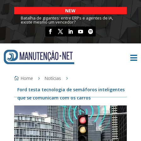
NEW
Batalha de gigantes: entre ERPs e agentes de IA,
existe mesmo um vencedor?

Home
Notícias
Ford testa tecnologia de semáforos inteligentes
que se comunicam com os carros