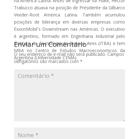
na América Latina. Antes de ingressar na Fluke, Hector
Trabucco atuava na posição de Presidente da Gilbarco
Veeder-Root America Latina. Também acumulou
posições de liderança em diversas empresas como
ExxonMobil´s Downstream nas Américas. O executivo
é argentino, formado em Engenharia Industrial pelo
Enviar um Comentário
Instituto de Tecnologia de Buenos Aires (ITBA) e tem
MBA no Centro de Estudos Macroeconomicos da
O seu endereço de e-mail não será publicado.
Campos
Argentina (Universidade CEMA).
obrigatórios são marcados com
*