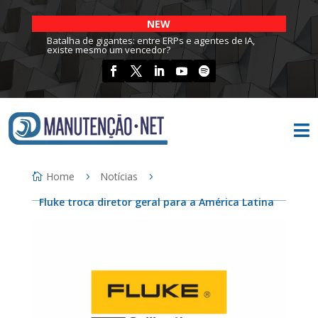
NEW
Batalha de gigantes: entre ERPs e agentes de IA,
existe mesmo um vencedor?

Home
Notícias
Fluke troca diretor geral para a América Latina