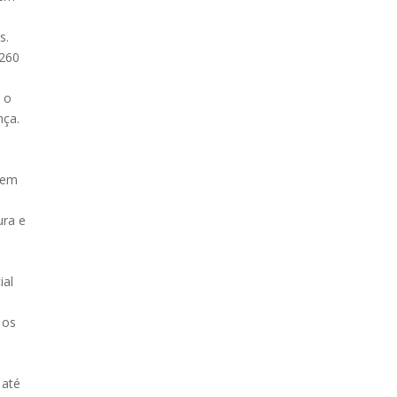
s.
 260
 o
nça.
e em
ura e
s
ial
 os
 até