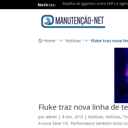
Batalha de gigantes: entre ERPs e age
Notícias:
Home
Notícias
Fluke traz nova li
Fluke traz nova linha de t
por
admin
|
4 nov, 2015
|
Notícias
,
Notícias
,
Te
A nova Série TiS Performance também inclui c