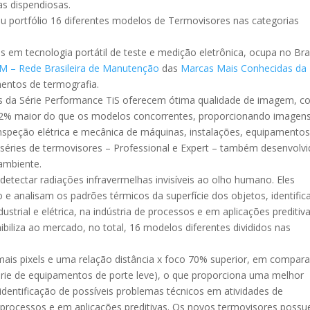
s dispendiosas.
u portfólio 16 diferentes modelos de Termovisores nas categorias
s em tecnologia portátil de teste e medição eletrônica, ocupa no Bra
M – Rede Brasileira de Manutenção
das
Marcas Mais Conhecidas da
entos de termografia.
s da Série Performance TiS oferecem ótima qualidade de imagem, 
é 32% maior do que os modelos concorrentes, proporcionando imagen
nspeção elétrica e mecânica de máquinas, instalações, equipamentos
séries de termovisores – Professional e Expert – também desenvolv
ambiente.
tectar radiações infravermelhas invisíveis ao olho humano. Eles
 e analisam os padrões térmicos da superfície dos objetos, identifi
trial e elétrica, na indústria de processos e em aplicações preditiva
biliza ao mercado, no total, 16 modelos diferentes divididos nas
ais pixels e uma relação distância x foco 70% superior, em compar
série de equipamentos de porte leve), o que proporciona uma melhor
identificação de possíveis problemas técnicos em atividades de
de processos e em aplicações preditivas. Os novos termovisores poss