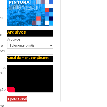
sil
Arquivos
com
Arquivos
s
 e
idas
Canal da manutenção.net
cando
s.
ação
Ir para Canal
uem