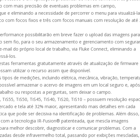
ação com mais precisão de eventuais problemas em campo,
ue e eliminando a necessidade de percorrer o menu para visualizá-la
inco com focos fixos e três com focos manuais com resolução de até
erformance possibilitarão em breve fazer o upload das imagens para
o sem fio, para o seu armazenamento e gerenciamento com segura
e-mail do próprio local de trabalho, via Fluke Connect, eliminando a
essá-los.
 estas ferramentas gratuitamente através de atualização de firmwar
ssam utilizar o recurso assim que disponível.
tipos de medições, incluindo elétrica, mecânica, vibração, temperat
 possível armazenar o acervo de imagens em um local seguro e, apó
abalho ou respostas a perguntas, sem deixar o campo.
 TiS55, TiS50, TiS45, TiS40, TiS20, TiS10 – possuem resolução espac
ercado e tela até 32% maior, apresentando mais detalhes em cada
ca que pode ser decisiva na identificação de problemas. Além disso,
 com a tecnologia IR-Fusion® patenteada, que mescla imagens
 para melhor descobrir, diagnosticar e comunicar problemas. Com a
izadas desde infravermelho total, passando por exibições mescladas,