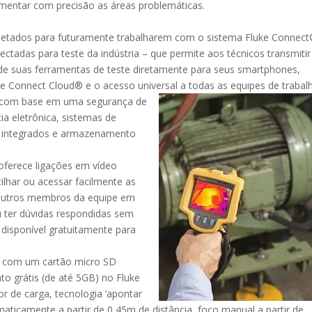
umentar com precisão as áreas problemáticas.
jetados para futuramente trabalharem com o sistema Fluke Connect
ctadas para teste da indústria – que permite aos técnicos transmitir
de suas ferramentas de teste diretamente para seus smartphones,
 Connect Cloud® e o acesso universal a todas as equipes de trabal
 com base em uma segurança de
cia eletrônica, sistemas de
ls integrados e armazenamento
oferece ligações em vídeo
lhar ou acessar facilmente as
outros membros da equipe em
u ter dúvidas respondidas sem
 disponível gratuitamente para
 com um cartão micro SD
 grátis (de até 5GB) no Fluke
or de carga, tecnologia ‘apontar
omaticamente a partir de 0,45m de distância, foco manual a partir de