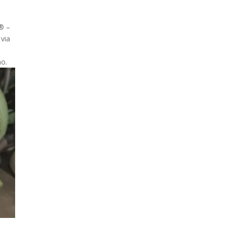
® –
 via
ho.