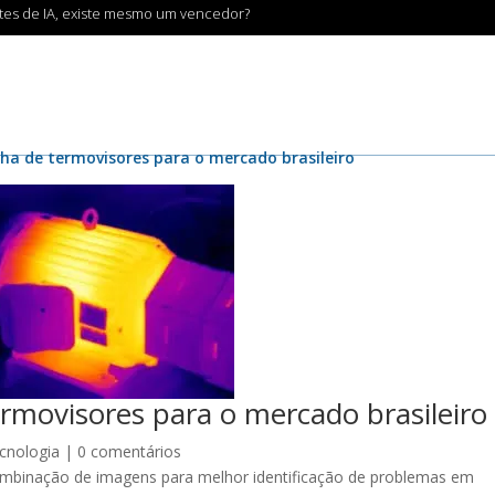
ntes de IA, existe mesmo um vencedor?
nha de termovisores para o mercado brasileiro
ermovisores para o mercado brasileiro
cnologia
|
0 comentários
ombinação de imagens para melhor identificação de problemas em