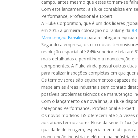
campo, antes mesmo que estes tornem-se falha
Com este lançamento, a Fluke contabiliza em se
Performance, Professional e Expert
A Fluke Corporation, que é um dos líderes globai
em 2015 a primeira colocação no ranking da
RB
Manutenção Brasileira
para a categoria equipam
Segundo a empresa, os oito novos termovisore
resolução espacial até 84% superior e tela at
mais detalhadas e permitindo a manutenção e i
componentes. A Fluke ainda possui outras duas 
para realizar inspeções completas em qualquer 
Os termovisores são equipamentos capazes de de
mapeiam as áreas industriais sem contato direto
possíveis problemas técnicos de manutenção indus
Com o lançamento da nova linha, a Fluke disponi
categorias Performance, Professional e Expert.
Os novos modelos TiS oferecem até 2,5 vezes m
aos atuais termovisores Fluke da série Ti 1xx (
qualidade de imagem, especialmente útil para a 
manutenção industrial e elétrica, na indústria 