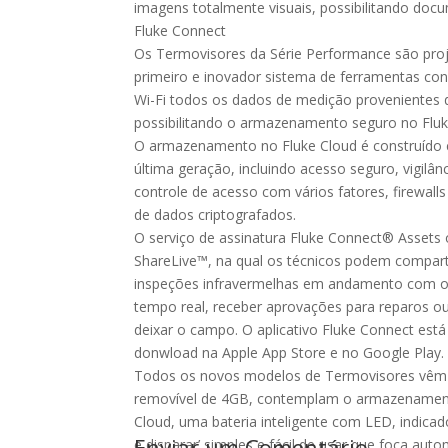
imagens totalmente visuais, possibilitando doc
Fluke Connect
Os Termovisores da Série Performance são pro
primeiro e inovador sistema de ferramentas cone
Wi-Fi todos os dados de medição provenientes 
possibilitando o armazenamento seguro no Fluke
O armazenamento no Fluke Cloud é construído
última geração, incluindo acesso seguro, vigilân
controle de acesso com vários fatores, firewal
de dados criptografados.
O serviço de assinatura Fluke Connect® Assets 
ShareLive™, na qual os técnicos podem comparti
inspeções infravermelhas em andamento com 
tempo real, receber aprovações para reparos o
deixar o campo. O aplicativo Fluke Connect está
donwload na Apple App Store e no Google Play.
Todos os novos modelos de Termovisores vêm
removível de 4GB, contemplam o armazenamento
Cloud, uma bateria inteligente com LED, indicad
Enviar um Comentário
e disparar’ simples e fácil de usar que foca aut