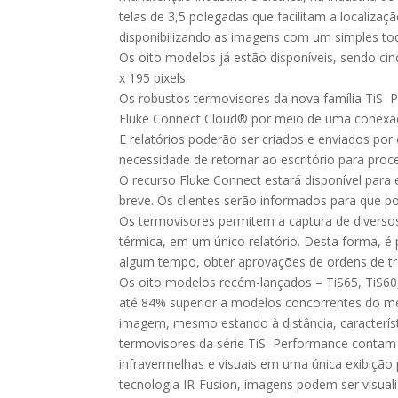
telas de 3,5 polegadas que facilitam a localiz
disponibilizando as imagens com um simples toq
Os oito modelos já estão disponíveis, sendo c
x 195 pixels.
Os robustos termovisores da nova família TiS P
Fluke Connect Cloud® por meio de uma conexã
E relatórios poderão ser criados e enviados por 
necessidade de retornar ao escritório para proc
O recurso Fluke Connect estará disponível para
breve. Os clientes serão informados para que po
Os termovisores permitem a captura de diversos 
térmica, em um único relatório. Desta forma, é
algum tempo, obter aprovações de ordens de tr
Os oito modelos recém-lançados – TiS65, TiS60,
até 84% superior a modelos concorrentes do m
imagem, mesmo estando à distância, característi
termovisores da série TiS Performance contam
infravermelhas e visuais em uma única exibição
tecnologia IR-Fusion, imagens podem ser visual