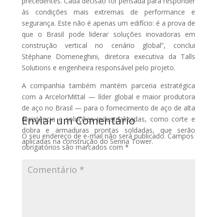
precedentes. Cada decisão foi pensada para responder
às condições mais extremas de performance e
segurança. Este não é apenas um edifício: é a prova de
que o Brasil pode liderar soluções inovadoras em
construção vertical no cenário global”, conclui
Stéphane Domeneghini, diretora executiva da Talls
Solutions e engenheira responsável pelo projeto.
A companhia também mantém parceria estratégica
com a ArcelorMittal — líder global e maior produtora
de aço no Brasil — para o fornecimento de aço de alta
Enviar um Comentário
resistência e soluções industrializadas, como corte e
dobra e armaduras prontas soldadas, que serão
O seu endereço de e-mail não será publicado.
Campos
aplicadas na construção do Senna Tower.
obrigatórios são marcados com
*