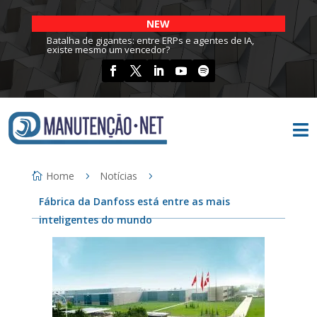
NEW
Batalha de gigantes: entre ERPs e agentes de IA,
existe mesmo um vencedor?

Home
Notícias
Fábrica da Danfoss está entre as mais
inteligentes do mundo