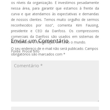
os níveis da organização. E investimos pesadamente
nessa área, para garantir que estamos à frente da
curva e que atendamos às expectativas e demandas
de nossos clientes. Temos muito orgulho de sermos
reconhecidos por isso”, comenta Kim Fausing,
presidente e CEO da Danfoss. Os compressores
comerciais da Danfoss são usados em sistemas de
Enviar um Comentário
resfriamento e refrigeração em todo o mundo.
O seu endereço de e-mail não será publicado.
Campos
Fonte: Procel Info
obrigatórios são marcados com
*