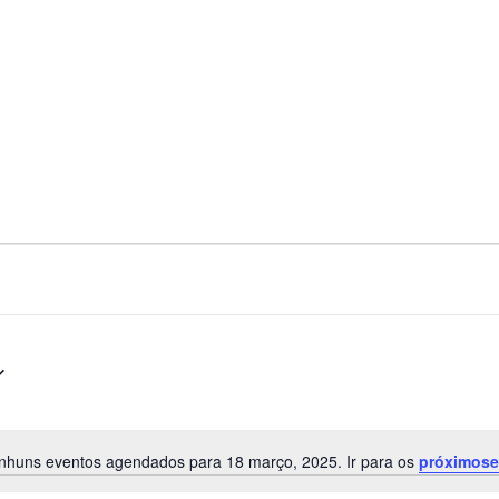
Lançamento do Anuario de Gestão de
Ativos no Brasil – Edição 2025
Receba o Seu Gratuitamente
CLIQUE AQUI E BAIXE GRATUITAMENTE!
nhuns eventos agendados para 18 março, 2025. Ir para os
próximos
Notice