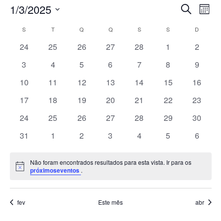
Pesqui
Na
1/3/2025
Procurar
Mês
do
e
eventos
Selecione
vis
Calendárior
navega
S
SEGUNDA-FEIRA
T
TERÇA-FEIRA
Q
QUARTA-FEIRA
Q
QUINTA-FEIRA
S
SEXTA-FEIRA
S
SÁBADO
D
DOMIN
a
Eve
de
de
data.
0
0
0
0
0
0
0
24
25
26
27
28
1
2
Eventos
visuais
eventos
eventos
eventos
eventos
eventos
eventos
evento
0
0
0
0
0
0
0
3
4
5
6
7
8
9
de
eventos
eventos
eventos
eventos
eventos
eventos
evento
0
0
0
0
0
0
Evento
0
10
11
12
13
14
15
16
eventos
eventos
eventos
eventos
eventos
eventos
eventos
0
0
0
0
0
0
0
17
18
19
20
21
22
23
eventos
eventos
eventos
eventos
eventos
eventos
eventos
0
0
0
0
0
0
0
24
25
26
27
28
29
30
eventos
eventos
eventos
eventos
eventos
eventos
eventos
0
0
0
0
0
0
0
31
1
2
3
4
5
6
eventos
eventos
eventos
eventos
eventos
eventos
evento
Não foram encontrados resultados para esta vista. Ir para os
Notice
próximoseventos
.
fev
Este mês
abr