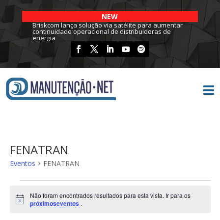
NEW
Briskcom lança solução via satélite para aumentar
continuidade operacional de distribuidoras de
energia

FENATRAN
Eventos
FENATRAN
Eventos
Não foram encontrados resultados para esta vista. Ir para os
Notice
próximoseventos
.