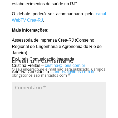
estabelecimentos de saúde no RJ”.
O debate poderá ser acompanhado pelo
canal
WebTV Crea-RJ
.
Mais informações:
Assessoria de Imprensa Crea-RJ (Conselho
Regional de Engenharia e Agronomia do Rio de
Janeiro)
Enviar um Comentário
Ex-Libris Comunicação Integrada
Cristina Freitas –
cristina@libris.com.br
O seu endereço de e-mail não será publicado.
Campos
Andreia Constâncio –
andreia@libris.com.br
obrigatórios são marcados com
*