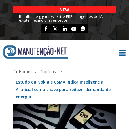
NEW
Batalha de gigantes: entre ERPs e agentes de IA,
existe mesmo um vencedor?

Home
Notícias
Estudo da Nokia e GSMA indica Inteligência
Artificial como chave para reduzir demanda de
energia