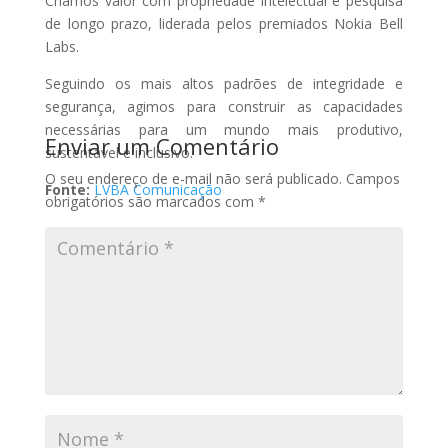
Criamos valor com propriedade intelectual e pesquisa
de longo prazo, liderada pelos premiados Nokia Bell
Labs.
Seguindo os mais altos padrões de integridade e
segurança, agimos para construir as capacidades
necessárias para um mundo mais produtivo,
Enviar um Comentário
sustentável e inclusivo.
O seu endereço de e-mail não será publicado.
Campos
Fonte:
LVBA Comunicação
obrigatórios são marcados com
*