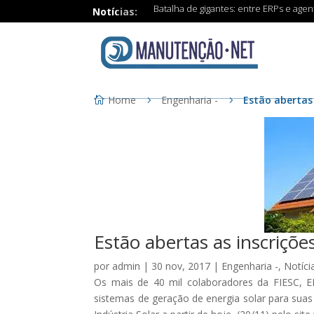
Batalha de gigantes: entre ERPs e age
Notícias:
Home
Engenharia -
Estão abertas 
Estão abertas as inscriçõe
por
admin
|
30 nov, 2017
|
Engenharia -
,
Notíci
Os mais de 40 mil colaboradores da FIESC, E
sistemas de geração de energia solar para suas