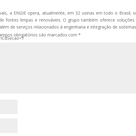
 país, a ENGIE opera, atualmente, em 32 usinas em todo o Brasil, 
 de fontes limpas e renováveis. O grupo também oferece soluções
, além de serviços relacionados à engenharia e integração de sistemas
ampos obrigatórios são marcados com
*
?InCdSecao=1