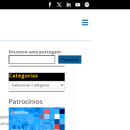

Encontre uma postagem
Pesquisar
Categorias
Categorias
Patrocínios
uirir
grama