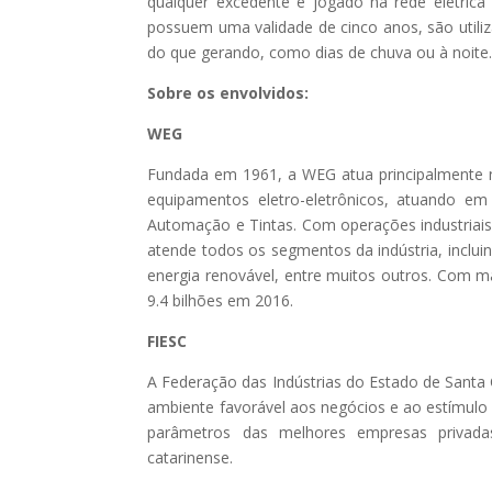
qualquer excedente é jogado na rede elétrica 
possuem uma validade de cinco anos, são util
do que gerando, como dias de chuva ou à noite
Sobre os envolvidos:
WEG
Fundada em 1961, a WEG atua principalmente n
equipamentos eletro-eletrônicos, atuando em c
Automação e Tintas. Com operações industriai
atende todos os segmentos da indústria, incluind
energia renovável, entre muitos outros. Com m
9.4 bilhões em 2016.
FIESC
A Federação das Indústrias do Estado de Santa
ambiente favorável aos negócios e ao estímulo
parâmetros das melhores empresas privadas
catarinense.