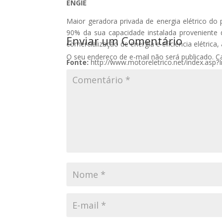
ENGIE
Maior geradora privada de energia elétrico do
90% da sua capacidade instalada proveniente
Enviar um Comentário
comercialização de energia e eficiência elétrica
O seu endereço de e-mail não será publicado.
C
Fonte:
http://www.motoreletrico.net/index.asp