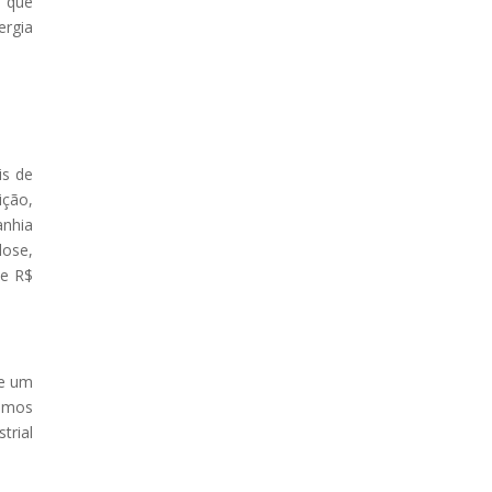
, que
ergia
is de
ição,
anhia
lose,
de R$
de um
esmos
rial