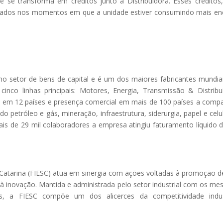
e se transforma em créditos junto à Distribuidora. Esses créditos
izados nos momentos em que a unidade estiver consumindo mais en
.
o setor de bens de capital e é um dos maiores fabricantes mundia
inco linhas principais: Motores, Energia, Transmissão & Distribu
s em 12 países e presença comercial em mais de 100 países a comp
o petróleo e gás, mineração, infraestrutura, siderurgia, papel e celu
ais de 29 mil colaboradores a empresa atingiu faturamento líquido 
 Catarina (FIESC) atua em sinergia com ações voltadas à promoção 
 à inovação. Mantida e administrada pelo setor industrial com os m
, a FIESC compõe um dos alicerces da competitividade indust