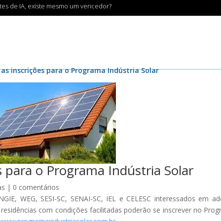
ntes de IA, existe mesmo um vencedor?
as inscrições para o Programa Indústria Solar
s para o Programa Indústria Solar
as
|
0 comentários
NGIE, WEG, SESI-SC, SENAI-SC, IEL e CELESC interessados em adq
 residências com condições facilitadas poderão se inscrever no Pro