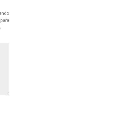
sendo
 para
.