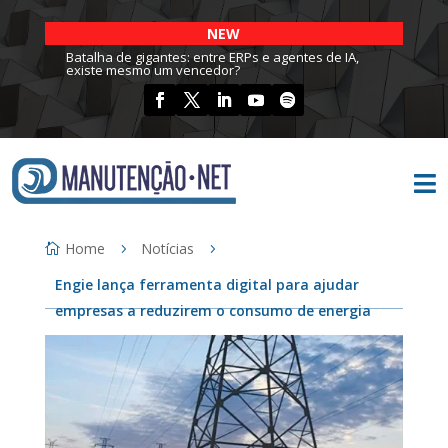
NEW
Batalha de gigantes: entre ERPs e agentes de IA,
existe mesmo um vencedor?

Home
Notícias
Engie lança ferramenta digital para ajudar
empresas a reduzirem o consumo de energia