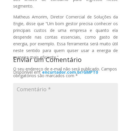
Gratuitamente
segmento.
Matheus Amorim, Diretor Comercial de Soluções da
Engie, disse que “Um bom gestor precisa conhecer os
CLIQUE AQUI E BAIXE
principais custos de uma empresa e quanto ela
GRATUITAMENTE!
despende nas contas essenciais, como gasto de
energia, por exemplo. Essa ferramenta será muito útil
neste sentido para quem quiser usar a energia de
CLIQUE FORA DO POP-UP PARA FECHAR
maneira mais eficiente.”
Enviar um Comentário
O seu endereço de e-mail não será publicado.
Campos
Disponível em:
encurtador.com.br/GMPT0
obrigatórios são marcados com
*