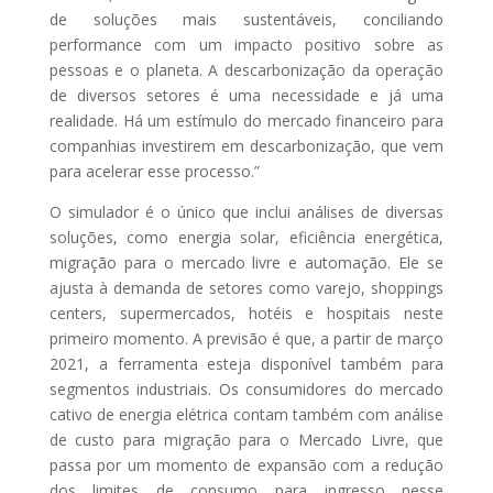
de soluções mais sustentáveis, conciliando
performance com um impacto positivo sobre as
pessoas e o planeta. A descarbonização da operação
de diversos setores é uma necessidade e já uma
realidade. Há um estímulo do mercado financeiro para
companhias investirem em descarbonização, que vem
Lançame
para acelerar esse processo.”
nto do
O simulador é o único que inclui análises de diversas
Anuario
soluções, como energia solar, eficiência energética,
de
migração para o mercado livre e automação. Ele se
ajusta à demanda de setores como varejo, shoppings
Gestão de
centers, supermercados, hotéis e hospitais neste
Ativos no
primeiro momento. A previsão é que, a partir de março
Brasil –
2021, a ferramenta esteja disponível também para
Edição
segmentos industriais. Os consumidores do mercado
2025
cativo de energia elétrica contam também com análise
de custo para migração para o Mercado Livre, que
passa por um momento de expansão com a redução
Receba o Seu
dos limites de consumo para ingresso nesse