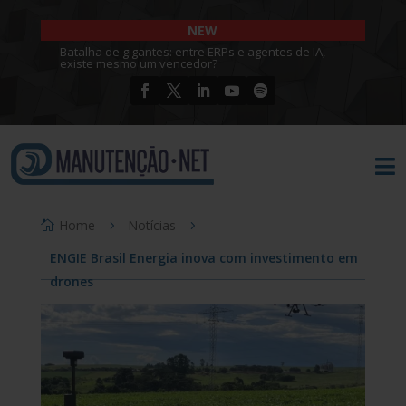
NEW
Batalha de gigantes: entre ERPs e agentes de IA,
existe mesmo um vencedor?

Home
Notícias
ENGIE Brasil Energia inova com investimento em
drones