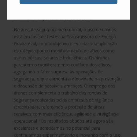
tomada de decisão baseada em dados e reforça a
confiabilidade dos ativos ao antecipar falhas e
minimizar indisponibilidades do sistema.
Na área de segurança patrimonial, o uso de drones
está em fase de testes na Transmissora de Energia
Gralha Azul, com o objetivo de validar sua aplicação
estratégica para o monitoramento de ativos como
usinas eólicas, solares e hidrelétricas. Os drones
garantem o monitoramento contínuo dos ativos,
agregando o fator surpresa às operações de
segurança, o que aumenta a efetividade na prevenção
e dissuasão de possíveis ameaças. O emprego dos
drones complementa o trabalho das rondas de
segurança realizadas pelas empresas de vigilância
terceirizadas, reforçando a proteção de áreas
sensíveis com mais eficiência, agilidade e inteligência
operacional. “Os resultados obtidos até agora são
excelentes e acreditamos no potencial para
continuarmos experimentando e inovando com o uso