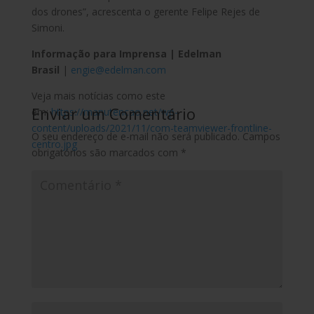
dos drones”, acrescenta o gerente Felipe Rejes de
Simoni.
Informação para Imprensa | Edelman
Brasil
|
engie@edelman.com
Veja mais notícias como este
Enviar um Comentário
em:
https://manutencao.net/wp-
content/uploads/2021/11/com-teamviewer-frontline-
O seu endereço de e-mail não será publicado.
Campos
centro.jpg
obrigatórios são marcados com
*