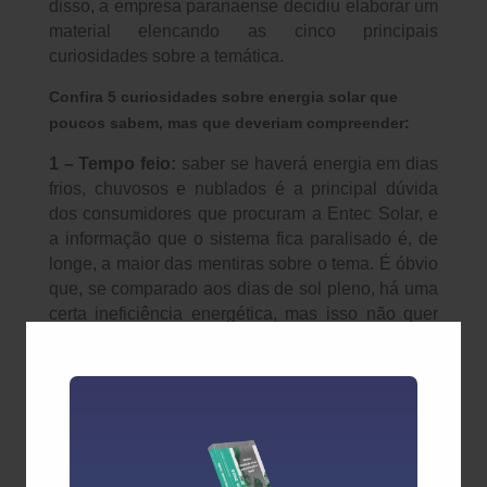
disso, a empresa paranaense decidiu elaborar um
material elencando as cinco principais
curiosidades sobre a temática.
Confira 5 curiosidades sobre energia solar que
poucos sabem, mas que deveriam compreender:
1 – Tempo feio:
saber se haverá energia em dias
frios, chuvosos e nublados é a principal dúvida
dos consumidores que procuram a Entec Solar, e
a informação que o sistema fica paralisado é, de
longe, a maior das mentiras sobre o tema. É óbvio
que, se comparado aos dias de sol pleno, há uma
certa ineficiência energética, mas isso não quer
dizer que as placas param de produzir energia.
“Pelo contrário: mesmo com tempo encoberto, há
o sol e, portanto, luminosidade suficiente para a
produção de energia”, explica Fernanda.
2 – Conserto:
quem instala as placas solares não
costuma se arrepender, primeiro porque consegue