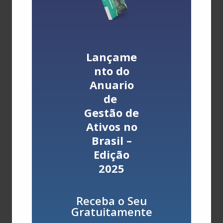
economizar cifras valiosas todos os meses.
Depois, porque a estrutura dos painéis
fotovoltaicos é bem simples, com durabilidade
prevista de aproximadamente 25 anos, e requer
baixa manutenção, uma vez que a própria
Lançame
inclinação do telhado e a água da chuva
nto do
favorecem a limpeza das placas constantemente.
Anuario
3 – Investimento:
nos últimos anos, o brasileiro
de
tem percebido a diferença entre gasto e
Gestão de
investimento. Enquanto os gastos são todos os
Ativos no
desembolsos da pessoa ou empresa, ou seja,
Brasil –
tudo que sai do bolso ou do caixa; os
Edição
investimentos, que entram, juntamente com as
despesas e os custos, no conjunto dos gastos,
2025
representam o caminho mais seguro para garantir
estabilidade aos indivíduos, famílias e
Receba o Seu
empreendimentos, principalmente em tempos de
Gratuitamente
crise; além de proporcionar crescimento
econômico. “Ao passo que os custos para a