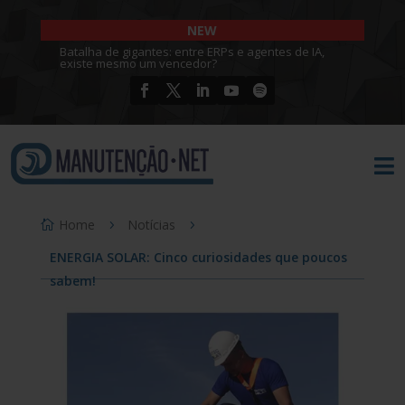
NEW
Batalha de gigantes: entre ERPs e agentes de IA,
existe mesmo um vencedor?

Home
Notícias
ENERGIA SOLAR: Cinco curiosidades que poucos
sabem!