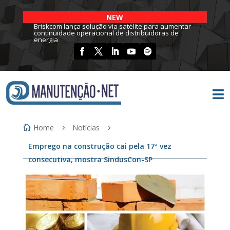
NEW
Briskcom lança solução via satélite para aumentar
continuidade operacional de distribuidoras de
energia

Home
Notícias
Emprego na construção cai pela 17ª vez
consecutiva, mostra SindusCon-SP