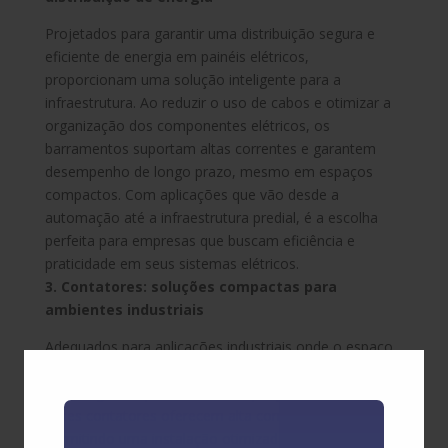
Projetados para garantir uma distribuição segura e
eficiente de energia em painéis elétricos,
proporcionam uma solução inteligente para a
infraestrutura. Ao reduzir o uso de cabos e otimizar a
organização dos componentes elétricos, os
barramentos suportam altas correntes e garantem
desempenho de longo prazo, mesmo em espaços
compactos. Com aplicações que vão desde a
automação até a infraestrutura predial, é a escolha
perfeita para empresas que buscam eficiência e
praticidade em seus sistemas elétricos.
3. Contatores: soluções compactas para
ambientes industriais
Adequados para aplicações industriais onde o espaço
é um desafio, os contatores Elgin se destacam. Com
um design compacto e uma ampla gama de opções,
esses contatores oferecem alta confiabilidade,
permitindo uma instalação otimizada sem