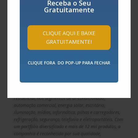
maior segurança para ambientes com equipamentos
Receba o Seu
eletrônicos e pessoas. Essas características fazem da
Gratuitamente
Bateria VRLA Elgin uma solução confiável e segura
para empresas que buscam energia contínua com
menor impacto ambiental e custos operacionais.
CLIQUE AQUI E BAIXE
GRATUITAMENTE!
Sobre a
Elgin
CLIQUE FORA DO POP-UP PARA FECHAR
Presente há mais de 70 anos no mercado e pioneira no
setor de costuras no Brasil, a Elgin é uma empresa
fabricante e distribuidora de equipamentos
fotovoltaicos, bem como soluções para uso comercial e
residencial, nos segmentos de ar-condicionado,
automação comercial, energia solar, escritório,
iluminação, mídias, informática, pilhas e carregadores,
refrigeração, segurança, telefonia e eletroportáteis. Com
um portfólio diversificado e mais de 12 mil produtos, a
companhia é reconhecida por sua qualidade,