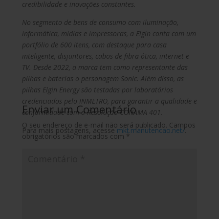
credibilidade e inovações constantes.
No segmento de bens de consumo com iluminação,
informática, mídias e impressoras, a Elgin conta com um
portfólio de 600 itens, com destaque para casa
inteligente, disjuntores, cabos de fibra ótica, internet e
TV. Desde 2022, a marca tem como representante das
pilhas e baterias o personagem Sonic. Além disso, as
pilhas Elgin Energy são testadas por laboratórios
credenciados pelo INMETRO, para garantir a qualidade e
Enviar um Comentário
conformidade com a Resolução CONAMA 401.
O seu endereço de e-mail não será publicado.
Campos
Para mais postagens, acesse
mkt.manutencao.net/
.
obrigatórios são marcados com
*