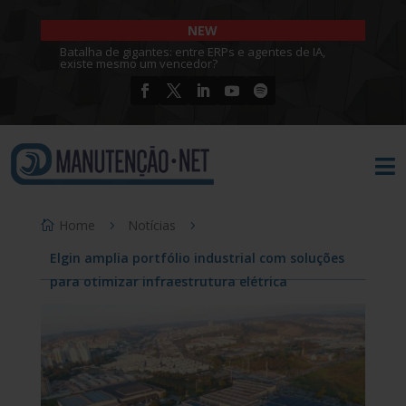
NEW
Batalha de gigantes: entre ERPs e agentes de IA,
existe mesmo um vencedor?

Home
Notícias
Elgin amplia portfólio industrial com soluções
para otimizar infraestrutura elétrica