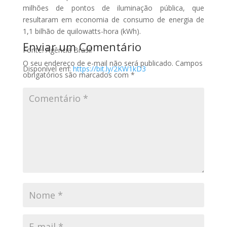
milhões de pontos de iluminação pública, que
resultaram em economia de consumo de energia de
1,1 bilhão de quilowatts-hora (kWh).
Enviar um Comentário
Fonte: Agência Brasil
O seu endereço de e-mail não será publicado.
Campos
Disponível em:
https://bit.ly/2KW1kD3
obrigatórios são marcados com
*