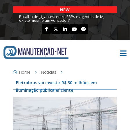
NEW
Batalha de gigantes: entre ERPs e agentes de IA,
existe mesmo um vencedor?

Home
Notícias
Eletrobras vai investir R$ 30 milhões em
iluminação pública eficiente