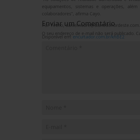
equipamentos, sistemas e operações, além d
colaboradores”, afirma Cayo.
Enviar um Comentário
Por Tecno, daniel.nobre@diariodonordeste.com.
O seu endereço de e-mail não será publicado.
C
Disponível em:
encurtador.com.br/knBE2