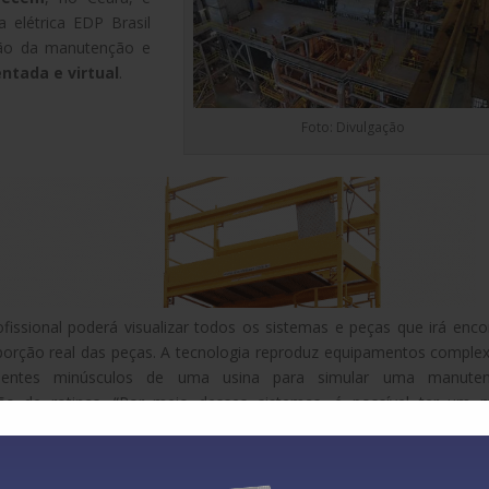
a elétrica EDP Brasil
tão da manutenção e
ntada e virtual
.
Foto: Divulgação
ofissional poderá visualizar todos os sistemas e peças que irá enco
rção real das peças. A tecnologia reproduz equipamentos comple
entes minúsculos de uma usina para simular uma manuten
o de rotinas. “Por meio desses sistemas, é possível ter um m
lizado o reparo, com a melhora do diagnóstico de falhas e desvi
o com aumento de produtividade”, afirma Cayo Moraes, gestor exec