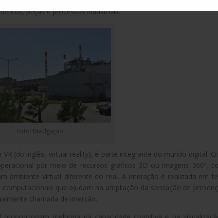
s técnicos e gráficos de performance são sobrepostos aos obje
ntos, peças e processos industriais.
Foto: Divulgação
VR (do inglês, virtual reality), é parte integrante do mundo digital. Cr
operacional por meio de recursos gráficos 3D ou imagens 360º, 
m ambiente virtual diferente do real. A interação é realizada em 
os computacionais que ajudam na ampliação da sensação de presen
usualmente chamada de imersão.
l proporcionam melhoria na capacidade cognitiva e na visualizaç