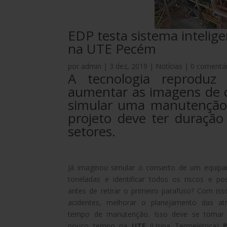
EDP testa sistema intelig
na UTE Pecém
por
admin
|
3 dez, 2019
|
Notícias
|
0 comentá
A tecnologia reproduz
aumentar as imagens de 
simular uma manutenção.
projeto deve ter duração
setores.
Já imaginou simular o conserto de um equip
toneladas e identificar todos os riscos e po
antes de retirar o primeiro parafuso? Com isso
acidentes, melhorar o planejamento das ati
tempo de manutenção. Isso deve se tornar 
pouco tempo na
UTE
(Usina Termelétrica)
P