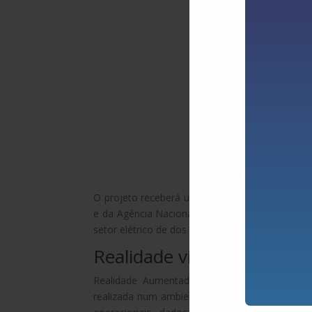
O projeto receberá um investimento de R$ 4,2
e da Agência Nacional de Energia Elétrica (
Anee
setor elétrico de dos segmentos da indústria po
Realidade virtual X aumen
Realidade Aumentada, chamada de AR (do ingl
realizada num ambiente verdadeiro. Por meio d