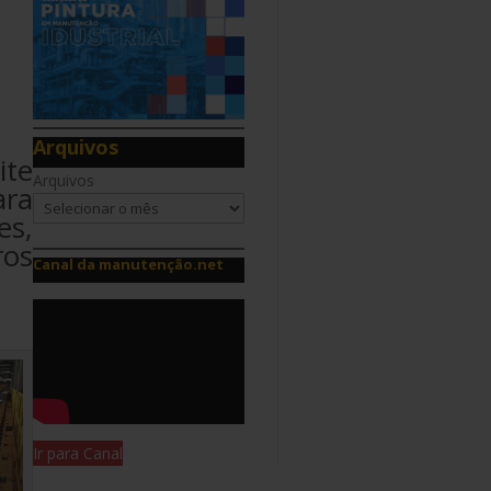
Arquivos
ite
Arquivos
ara
es,
ros
Canal da manutenção.net
Ir para Canal