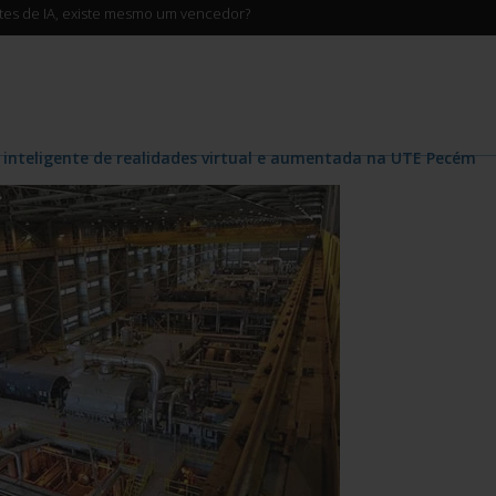
ntes de IA, existe mesmo um vencedor?
 inteligente de realidades virtual e aumentada na UTE Pecém