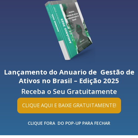
Lançamento do Anuario de Gestão de
Foto: Divulgação
Ativos no Brasil – Edição 2025
 milhões proveniente do Programa de Pesquisa e Desenvolvimento 
Receba o Seu Gratuitamente
l
), e deve ter duração de 30 meses e ser estendido a outros agent
steriormente.
CLIQUE AQUI E BAIXE GRATUITAMENTE!
tada
CLIQUE FORA DO POP-UP PARA FECHAR
ês, Augmented Reality), é uma experiência interativa do mundo
e sistema ópticos, sensores remotos e multiprocessadores, inform