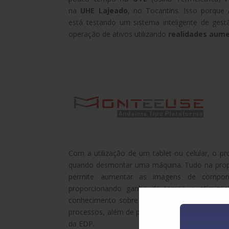
na
UHE Lajeado
, no Tocantins. Isso porque 
está testando um sistema inteligente de ges
operação de ativos utilizando
realidades aume
Com a utilização de um tablet ou celular, o pr
quando desmontar uma máquina. Tudo na propo
permite aumentar as imagens de compon
proporcionando ganho de tempo e otimizaçã
conhecimento sobre o ambiente onde será rea
processos, além de permitir inspeções de camp
da EDP.