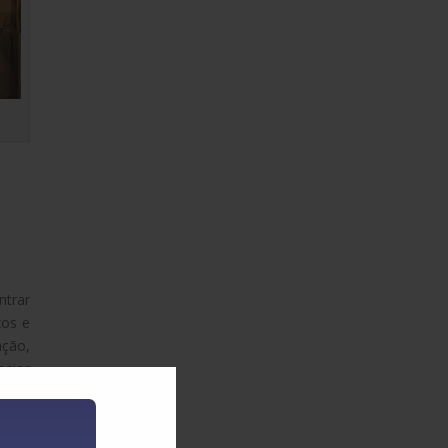
ntrar
xos e
ção,
aior
os de
utivo