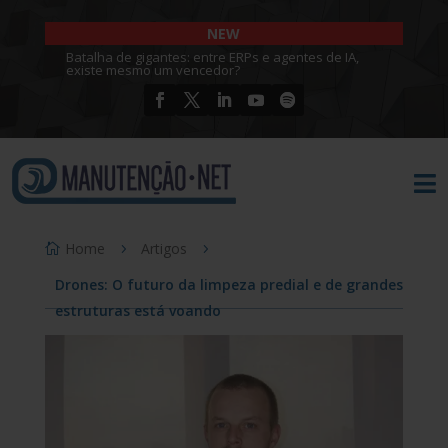
NEW
Batalha de gigantes: entre ERPs e agentes de IA,
existe mesmo um vencedor?

Home
Artigos
Drones: O futuro da limpeza predial e de grandes
estruturas está voando