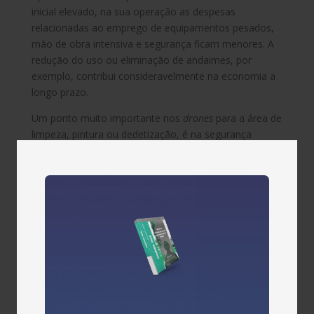
inicial elevado, na sua operação as despesas
relacionadas ao emprego de equipamentos pesados,
mão de obra intensiva e segurança ficam menores. A
redução do uso ou eliminação de andaimes, por
exemplo, contribui consideravelmente na economia a
longo prazo.
Um ponto muito importante nos
drones
para a área de
limpeza, pintura ou dedetização, é na segurança
porque eliminam a necessidade de trabalhadores
acessarem locais perigosos, alcançarem grandes
alturas ou trabalharem com fachadas com superfícies
difíceis de escalar. A substituição reduz riscos de
acidentes e contribui no cumprimento das normas de
segurança do trabalho.
Nos dias de hoje, a sustentabilidade é um aspecto
muito considerado. Por isso, os
drones
sempre
utilizam sistemas que consomem menos água e
produtos químicos que os métodos tradicionais. Além