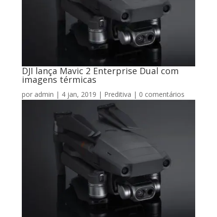
DJI lança Mavic 2 Enterprise Dual com
imagens térmicas
por
admin
|
4 jan, 2019
|
Preditiva
|
0 comentários