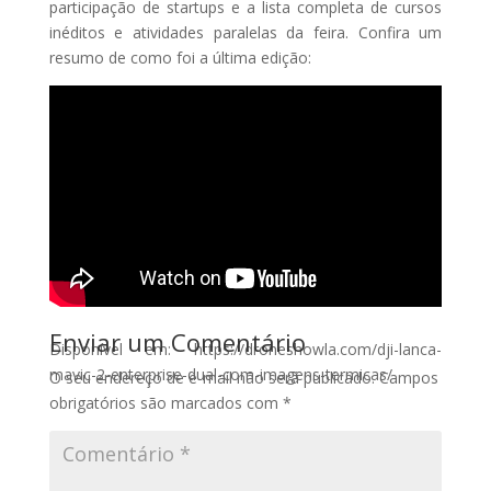
participação de startups e a lista completa de cursos
inéditos e atividades paralelas da feira. Confira um
resumo de como foi a última edição:
Enviar um Comentário
Disponível em: https://droneshowla.com/dji-lanca-
mavic-2-enterprise-dual-com-imagens-termicas/
O seu endereço de e-mail não será publicado.
Campos
obrigatórios são marcados com
*