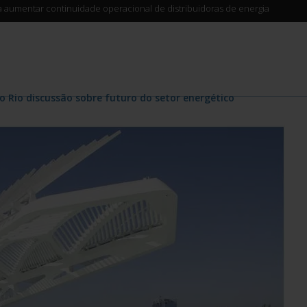
ra aumentar continuidade operacional de distribuidoras de energia
o Rio discussão sobre futuro do setor energético