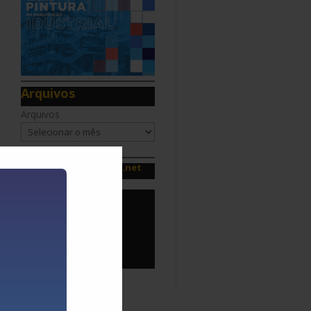
Arquivos
Arquivos
Canal da manutenção.net
egião
iosos
er a
o seu
Ir para Canal