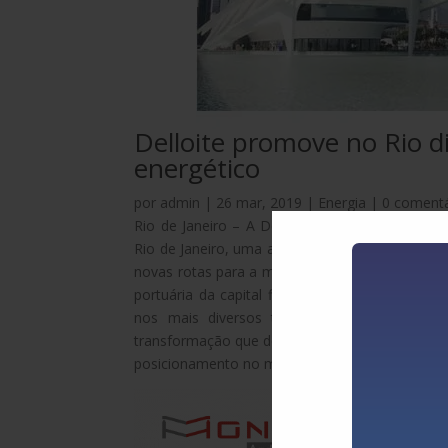
Delloite promove no Rio d
energético
por
admin
|
26 mar, 2019
|
Energia
|
0 comentá
Rio de Janeiro – A Deloitte promoverá no pró
Rio de Janeiro, uma ampla discussão sobre o fu
novas rotas para a mobilidade e os talentos p
portuária da capital fluminense. A promessa é 
nos mais diversos temas que impactam o m
transformação que desafia empresas, tomadores
posicionamento no mercado e na sociedade.