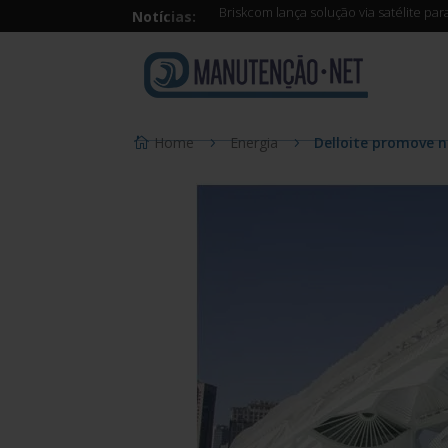
Briskcom lança solução via satélite pa
Notícias:
Home
Energia
Delloite promove n