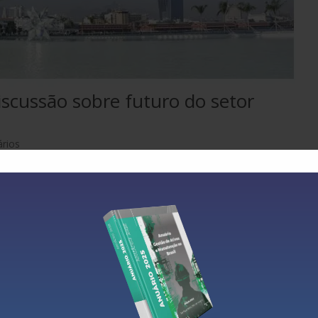
iscussão sobre futuro do setor
rios
ximo dia 29 de março, no
turo do setor energético,
ara o mundo 4.0. O evento será realizado no Museu do Amanhã, na r
reunir líderes empresariais e de universidades e associações, estud
undo dos negócios e representantes do governo, para debat
 de decisão e formadores de opinião, com o objetivo de repensar 