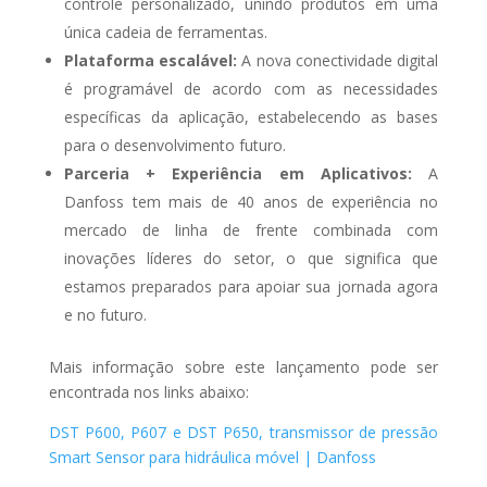
controle personalizado, unindo produtos em uma
Brasil –
única cadeia de ferramentas.
Edição
Plataforma escalável:
A nova conectividade digital
2025
é programável de acordo com as necessidades
específicas da aplicação, estabelecendo as bases
Receba o Seu
para o desenvolvimento futuro.
Gratuitamente
Parceria + Experiência em Aplicativos:
A
Danfoss tem mais de 40 anos de experiência no
mercado de linha de frente combinada com
CLIQUE AQUI E BAIXE
inovações líderes do setor, o que significa que
GRATUITAMENTE!
estamos preparados para apoiar sua jornada agora
e no futuro.
CLIQUE FORA DO POP-UP PARA FECHAR
Mais informação sobre este lançamento pode ser
encontrada nos links abaixo:
DST P600, P607 e DST P650, transmissor de pressão
Smart Sensor para hidráulica móvel | Danfoss