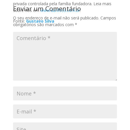
privada controlada pela família fundadora. Leia mais
Enviar um Comentário
sobre nós em
www.danfoss.com.br
.
O seu endereço de e-mail não será publicado.
Campos
Fonte:
Gustavo Silva
obrigatórios são marcados com
*