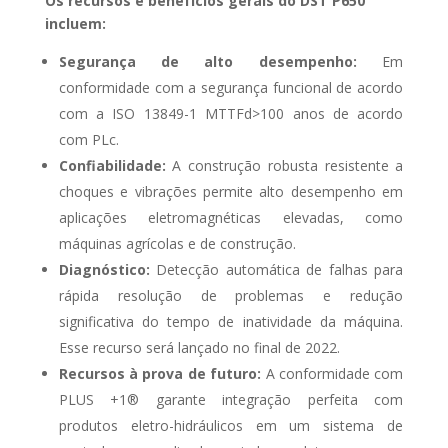
Os recursos e benefícios gerais do DST P650
incluem:
Segurança de alto desempenho:
Em
conformidade com a segurança funcional de acordo
com a ISO 13849-1 MTTFd>100 anos de acordo
com PLc.
Confiabilidade:
A construção robusta resistente a
choques e vibrações permite alto desempenho em
aplicações eletromagnéticas elevadas, como
máquinas agrícolas e de construção.
Diagnóstico:
Detecção automática de falhas para
Lançame
rápida resolução de problemas e redução
nto do
significativa do tempo de inatividade da máquina.
Anuario
Esse recurso será lançado no final de 2022.
de
Recursos à prova de futuro:
A conformidade com
PLUS +1® garante integração perfeita com
Gestão de
produtos eletro-hidráulicos em um sistema de
Ativos no