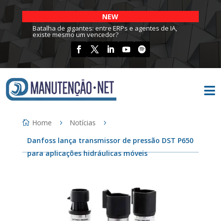
NEW
Batalha de gigantes: entre ERPs e agentes de IA,
existe mesmo um vencedor?

Home
Notícias
Danfoss lança transmissor de pressão DST P650
para aplicações hidráulicas móveis