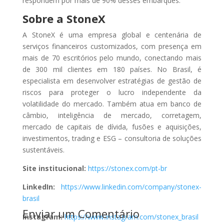
respondem por mais de 90% desses embarques.
Sobre a StoneX
A StoneX é uma empresa global e centenária de
serviços financeiros customizados, com presença em
mais de 70 escritórios pelo mundo, conectando mais
de 300 mil clientes em 180 países. No Brasil, é
especialista em desenvolver estratégias de gestão de
riscos para proteger o lucro independente da
volatilidade do mercado. Também atua em banco de
câmbio, inteligência de mercado, corretagem,
mercado de capitais de dívida, fusões e aquisições,
investimentos, trading e ESG – consultoria de soluções
sustentáveis.
Site institucional:
https://stonex.com/pt-br
LinkedIn:
https://www.linkedin.com/company/stonex-
brasil
Enviar um Comentário
Instagram:
https://www.instagram.com/stonex_brasil