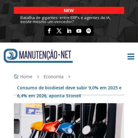
NEW
Batalha de gigantes: entre ERPs e agentes de IA,
existe mesmo um vencedor?

Home
Economia
Consumo de biodiesel deve subir 9,0% em 2025 e
6,4% em 2026, aponta StoneX