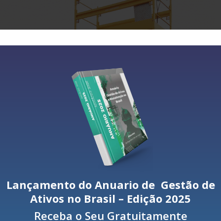
l para a Vida e Sustento”, que se divide em duas áreas principais: a
ia solar
, envolvendo pré e pós-colheita, armazenamento e
reendimentos movidos à energia solar
em setores como varejo
razo final para formação das equipes, que devem enviar suas propost
ão um prêmio total de 10 mil euros (1º lugar: €6 mil; 2º lugar: €2,5 mil
dora também receberá um Kit Solar Family Home.
promisso de nutrir a próxima geração de talentos”
, afirma Charise Le,
ctric.
“Ao fornecer mentoria e oportunidades de aprendizado aos aluno
am desafios do mundo real. Essa competição estimula a criatividade e
Lançamento do Anuario de Gestão de
 valores de Ação e Inclusão. Temos orgulho de incentivar essas mente
Ativos no Brasil – Edição 2025
Receba o Seu Gratuitamente