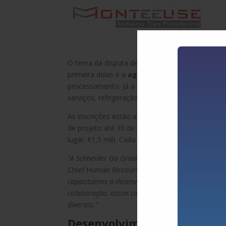
O tema da disputa deste ano é “Energia Renováve
primeira delas é a
agricultura movida à energ
processamento; já a segunda são os
microemp
serviços, refrigeração, manufatura e produção.
As inscrições estão abertas até 31 de maio – p
de projeto até 30 de junho. Os vencedores dividir
lugar: €1,5 mil). Cada membro da equipe vence
“A Schneider Go Green é uma prova do nosso com
Chief Human Resources Officer da Schneider Ele
capacitamos a desenvolver alternativas que abord
colaboração, assim como está alinhada aos nossos
diversas.”
Desenvolvimento de jovens