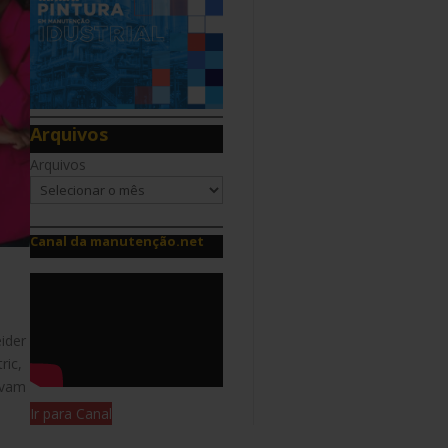
Arquivos
Arquivos
Canal da manutenção.net
ider
ric,
ovam
Ir para Canal