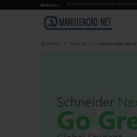
Briskcom lança solução via satélite pa
Notícias:
Home
Notícias
Competição Go Gre