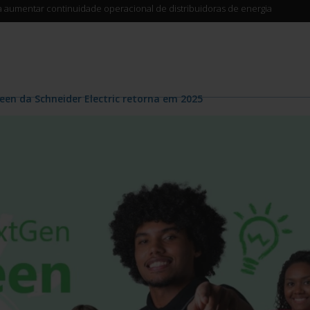
ra aumentar continuidade operacional de distribuidoras de energia
en da Schneider Electric retorna em 2025