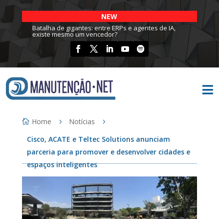
NEW
Batalha de gigantes: entre ERPs e agentes de IA,
existe mesmo um vencedor?

Home
Notícias
Cisco, ACATE e Teltec Solutions anunciam
parceria para promover e desenvolver cidades e
espaços inteligentes