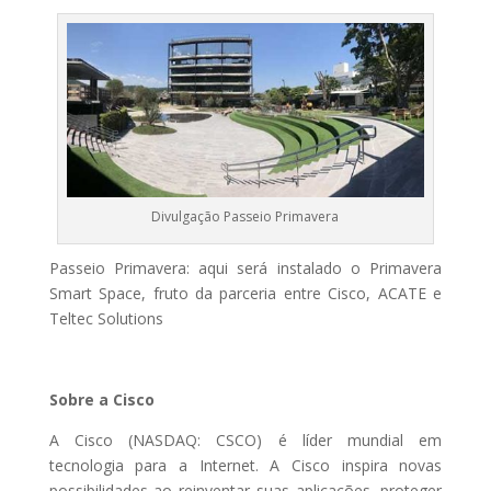
de
Gestão de
Ativos no
Brasil –
Edição
2025
Divulgação Passeio Primavera
Receba o Seu
Gratuitamente
Passeio Primavera: aqui será instalado o Primavera
Smart Space, fruto da parceria entre Cisco, ACATE e
Teltec Solutions
CLIQUE AQUI E BAIXE
GRATUITAMENTE!
Sobre a Cisco
A Cisco (NASDAQ: CSCO) é líder mundial em
CLIQUE FORA DO POP-UP PARA FECHAR
tecnologia para a Internet. A Cisco inspira novas
possibilidades ao reinventar suas aplicações, proteger