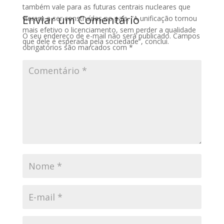
também vale para as futuras centrais nucleares que
Enviar um Comentário
vierem a ser construídas no país. “A unificação tornou
mais efetivo o licenciamento, sem perder a qualidade
O seu endereço de e-mail não será publicado.
Campos
que dele é esperada pela sociedade”, conclui.
obrigatórios são marcados com
*