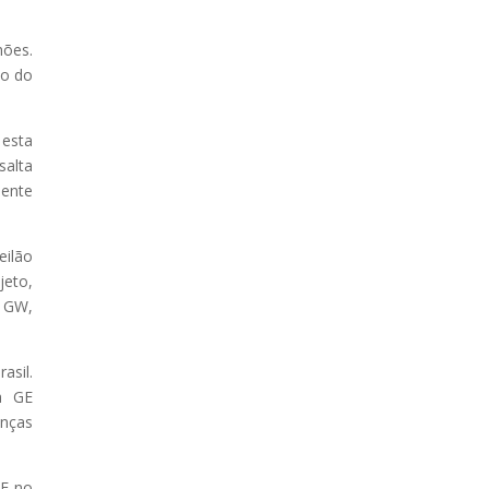
hões.
ço do
 esta
salta
dente
eilão
jeto,
5 GW,
asil.
a GE
anças
GE no