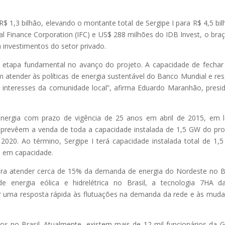
 1,3 bilhão, elevando o montante total de Sergipe I para R$ 4,5 bil
nal Finance Corporation (IFC) e US$ 288 milhões do IDB Invest, o bra
investimentos do setor privado.
a etapa fundamental no avanço do projeto. A capacidade de fechar
atender às políticas de energia sustentável do Banco Mundial e res
nteresses da comunidade local”, afirma Eduardo Maranhão, presi
energia com prazo de vigência de 25 anos em abril de 2015, em l
os prevêem a venda de toda a capacidade instalada de 1,5 GW do pro
 2020. Ao término, Sergipe I terá capacidade instalada total de 1,
l em capacidade.
para atender cerca de 15% da demanda de energia do Nordeste no Br
 energia eólica e hidrelétrica no Brasil, a tecnologia 7HA d
r uma resposta rápida às flutuações na demanda da rede e às mud
s no Brasil. Atualmente, existem mais de 12 mil funcionários da 