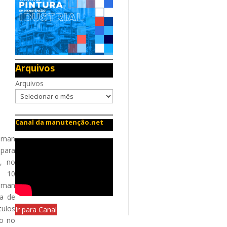
Arquivos
Arquivos
Canal da manutenção.net
ldman
 para
E, no
e 10
ldman
ia de
tulos
Ir para Canal
do no