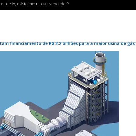
ntes de IA, existe mesmo um vencedor?
stam financiamento de R$ 3,2 bilhões para a maior usina de gás 