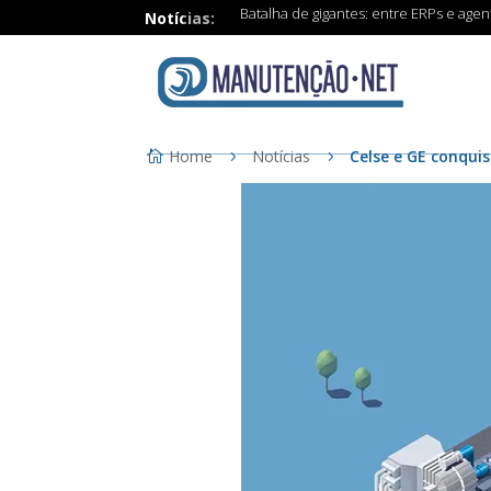
Batalha de gigantes: entre ERPs e age
Notícias:
Home
Notícias
Celse e GE conqui