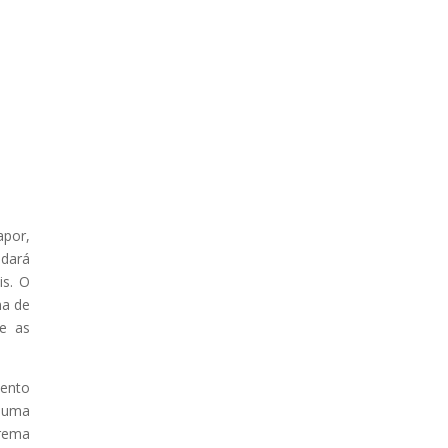
apor,
idará
is. O
ma de
te as
mento
é uma
trema