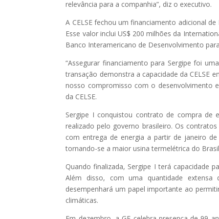
relevância para a companhia”, diz o executivo.
A CELSE fechou um financiamento adicional de R$
Esse valor inclui US$ 200 milhões da Internatio
Banco Interamericano de Desenvolvimento para 
“Assegurar financiamento para Sergipe foi um
transação demonstra a capacidade da CELSE em 
nosso compromisso com o desenvolvimento e i
da CELSE.
Sergipe I conquistou contrato de compra de 
realizado pelo governo brasileiro. Os contrat
com entrega de energia a partir de janeiro de
tornando-se a maior usina termelétrica do Brasi
Quando finalizada, Sergipe I terá capacidade 
Além disso, com uma quantidade extensa de
desempenhará um papel importante ao permiti
climáticas.
Em dezembro, a GE celebra presença de 99 ano