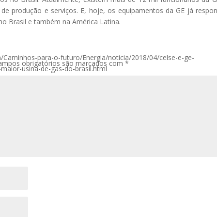
ais de produção e serviços. E, hoje, os equipamentos da GE já resp
no Brasil e também na América Latina.
/Caminhos-para-o-futuro/Energia/noticia/2018/04/celse-e-ge-
ampos obrigatórios são marcados com
*
maior-usina-de-gas-do-brasil.html