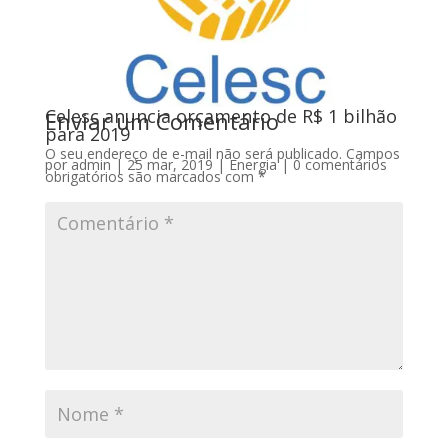
Celesc anuncia orçamento de R$ 1 bilhão
Enviar um Comentário
para 2019
O seu endereço de e-mail não será publicado.
Campos
por
admin
|
25 mar, 2019
|
Energia
|
0 comentários
obrigatórios são marcados com
*