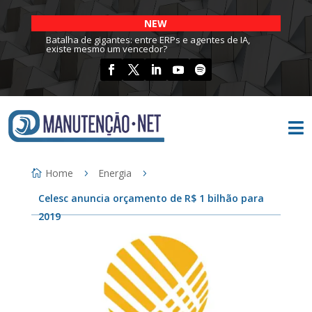
NEW
Batalha de gigantes: entre ERPs e agentes de IA,
existe mesmo um vencedor?

Home
Energia
Celesc anuncia orçamento de R$ 1 bilhão para
2019