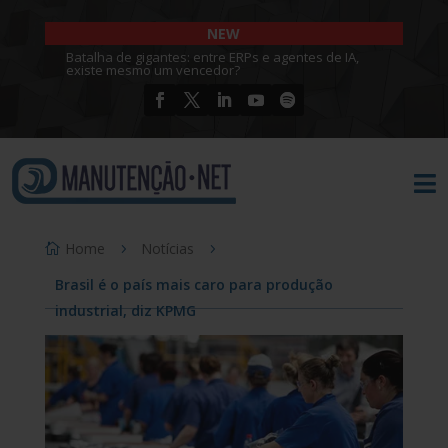
NEW
Batalha de gigantes: entre ERPs e agentes de IA,
existe mesmo um vencedor?

Home
Notícias
Brasil é o país mais caro para produção
industrial, diz KPMG