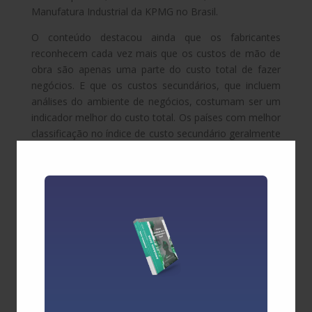
Manufatura Industrial da KPMG no Brasil.
O conteúdo destacou ainda que os fabricantes
reconhecem cada vez mais que os custos de mão de
obra são apenas uma parte do custo total de fazer
negócios. E que os custos secundários, que incluem
análises do ambiente de negócios, costumam ser um
indicador melhor do custo total. Os países com melhor
classificação no índice de custo secundário geralmente
apresentam melhor desempenho nas classificações
gerais. Das cinco economias mais competitivas na
classificação geral, apenas Malásia e Taiwan têm uma
pontuação de custo primário melhor do que a de
custo secundário.
“Como os principais fatores de custo são mensurados
em dólares americanos, os resultados do estudo são
afetados pela força relativa das várias moedas em
relação ao dólar. Uma vez que as taxas de câmbio
flutuam, elas possivelmente afetam a classificação