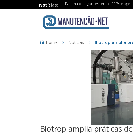
Batalha de gigantes: entre ERPs e age
Notícias:
Home
Notícias
Biotrop amplia pr
Biotrop amplia práticas 