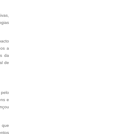
ivas,
ogias
pacto
mos a
es da
al de
 pelo
ens e
ançou
o que
entos