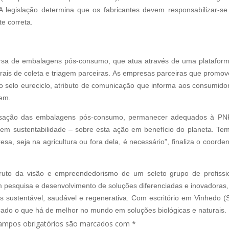
legislação determina que os fabricantes devem responsabilizar-se
te correta.
eversa de embalagens pós-consumo, que atua através de uma platafor
ntrais de coleta e triagem parceiras. As empresas parceiras que promo
 selo eureciclo, atributo de comunicação que informa aos consumido
gem.
sação das embalagens pós-consumo, permanecer adequados à PN
o em sustentabilidade – sobre esta ação em benefício do planeta. Te
a, seja na agricultura ou fora dela, é necessário”, finaliza o coorde
fruto da visão e empreendedorismo de um seleto grupo de profissi
 pesquisa e desenvolvimento de soluções diferenciadas e inovadoras
ais sustentável, saudável e regenerativa. Com escritório em Vinhedo (
rcado o que há de melhor no mundo em soluções biológicas e naturais.
ampos obrigatórios são marcados com
*