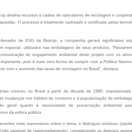
op destina recursos à cadeia de operadores de reciclagem e cooperat
questão. O processo é totalmente rastreado e certificado pelas tecnol
enador de ESG da Biotrop, a companhia gerará significativo im
em especial, utilizados nas embalagens de seus produtos. “Passare
 comunicação do engajamento ambiental deste projeto com os ator
importante, pois é mais uma forma de cumprir com a Política Nacion
uir com o aumento das taxas de reciclagem no Brasil”, destaca.
triais cresceu no Brasil a partir da década de 1980, impulsionada
 às mudanças nos hábitos de consumo e à popularização de embalag
zação geral quanto à necessidade de preservação ambiental av
omo da esfera pública.
centes mais expressivos sobre o tema, e distinguiu resíduos (aquil
s (não passível de reaproveitamento), considerando os diversos segm