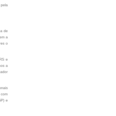
 pela
ma de
vem a
res o
RS e
mos a
nador
onais
, com
SP) e