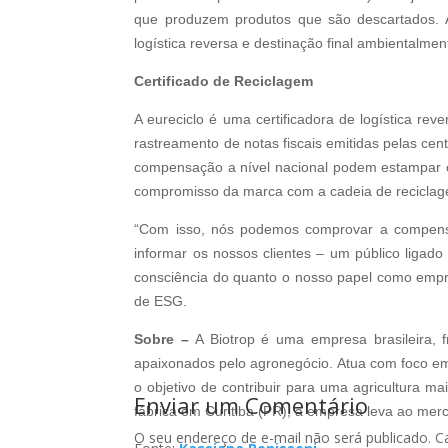
que produzem produtos que são descartados. A 
logística reversa e destinação final ambientalmen
Certificado de Reciclagem
A eureciclo é uma certificadora de logística r
rastreamento de notas fiscais emitidas pelas ce
compensação a nível nacional podem estampar o
compromisso da marca com a cadeia de recicla
“Com isso, nós podemos comprovar a compen
informar os nossos clientes – um público ligad
consciência do quanto o nosso papel como empres
de ESG.
Sobre –
A Biotrop é uma empresa brasileira, 
apaixonados pelo agronegócio. Atua com foco em
o objetivo de contribuir para uma agricultura m
Enviar um Comentário
fábrica em Curitiba (PR), a empresa leva ao me
O seu endereço de e-mail não será publicado.
C