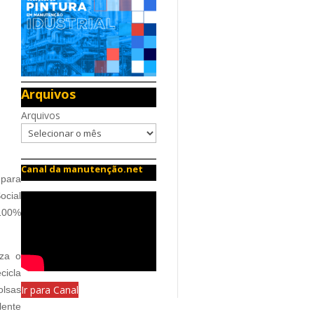
Arquivos
Arquivos
Canal da manutenção.net
 para
ocial
 100%
iza o
cicla
Ir para Canal
olsas
lente