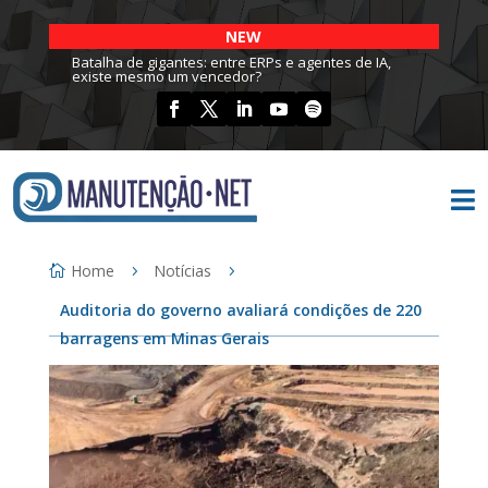
NEW
Batalha de gigantes: entre ERPs e agentes de IA,
existe mesmo um vencedor?

Home
Notícias
Auditoria do governo avaliará condições de 220
barragens em Minas Gerais