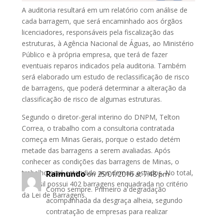
A auditoria resultará em um relatório com análise de
cada barragem, que será encaminhado aos órgãos
licenciadores, responsáveis pela fiscalização das
estruturas, à Agência Nacional de Águas, ao Ministério
Público e à própria empresa, que terá de fazer
eventuais reparos indicados pela auditoria. Também
será elaborado um estudo de reclassificação de risco
de barragens, que poderá determinar a alteração da
classificação de risco de algumas estruturas.
Segundo o diretor-geral interino do DNPM, Telton
Correa, o trabalho com a consultoria contratada
começa em Minas Gerais, porque o estado detém
metade das barragens a serem avaliadas. Após
conhecer as condições das barragens de Minas, o
trabalho será estendido aos demais estados. No total,
Raimundo
on 25/01/2016 at 7:48 pm
o Brasil possui 402 barragens enquadrada no critério
Como sempre. Primeiro a degradação
da Lei de Barragens.
acompanhada da desgraça alheia, segundo
contratação de empresas para realizar