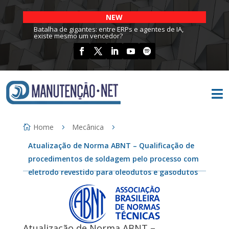
NEW
Batalha de gigantes: entre ERPs e agentes de IA,
existe mesmo um vencedor?

Home
Mecânica
Atualização de Norma ABNT – Qualificação de
procedimentos de soldagem pelo processo com
eletrodo revestido para oleodutos e gasodutos
Atualização de Norma ABNT –