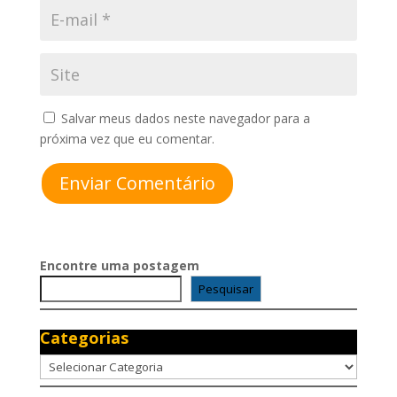
Gestão de
Ativos no
Brasil –
Edição
2025
Salvar meus dados neste navegador para a
próxima vez que eu comentar.
Receba o Seu
Gratuitamente
Enviar Comentário
CLIQUE AQUI E BAIXE
Encontre uma postagem
GRATUITAMENTE!
Pesquisar
CLIQUE FORA DO POP-UP PARA FECHAR
Categorias
Categorias