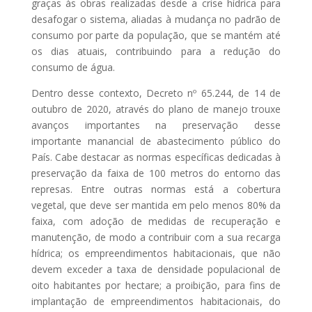
graças às obras realizadas desde a crise hídrica para
desafogar o sistema, aliadas à mudança no padrão de
Lançame
consumo por parte da população, que se mantém até
nto do
os dias atuais, contribuindo para a redução do
Anuario
consumo de água.
de
Dentro desse contexto, Decreto nº 65.244, de 14 de
Gestão de
outubro de 2020, através do plano de manejo trouxe
Ativos no
avanços importantes na preservação desse
Brasil –
importante manancial de abastecimento público do
País. Cabe destacar as normas específicas dedicadas à
Edição
preservação da faixa de 100 metros do entorno das
2025
represas. Entre outras normas está a cobertura
vegetal, que deve ser mantida em pelo menos 80% da
faixa, com adoção de medidas de recuperação e
Receba o Seu
manutenção, de modo a contribuir com a sua recarga
Gratuitamente
hídrica; os empreendimentos habitacionais, que não
devem exceder a taxa de densidade populacional de
oito habitantes por hectare; a proibição, para fins de
CLIQUE AQUI E BAIXE
implantação de empreendimentos habitacionais, do