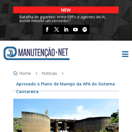
NEW
Batalha de gigantes: entre ERPs e agentes de IA,
existe mesmo um vencedor?

Home
Notícias
Aprovado o Plano de Manejo da APA do Sistema
Cantareira