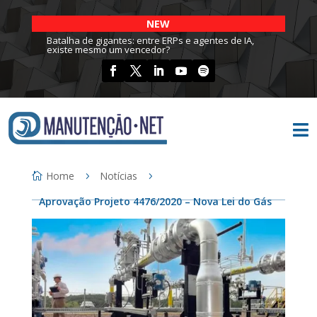
NEW
Batalha de gigantes: entre ERPs e agentes de IA,
existe mesmo um vencedor?

Home
Notícias
Aprovação Projeto 4476/2020 – Nova Lei do Gás