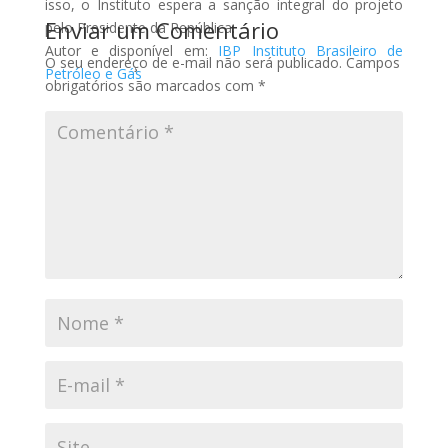
isso, o Instituto espera a sanção integral do projeto
Enviar um Comentário
pelo Presidente da República.
Autor e disponível em:
IBP Instituto Brasileiro de
O seu endereço de e-mail não será publicado.
Campos
Petróleo e Gás
obrigatórios são marcados com
*