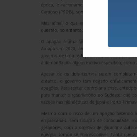
época, o racionamento de energia teve forte
Cardoso (PSDB), somando-se à crise de desvalo
Mas afinal, o que está ocorrendo agora no 
questão, no entanto, precisamos entender antes
O apagão é uma falha inesperada no fornecim
Amapá em 2020, após incêndio numa subesta
governo de uma redução compulsória do consum
à demanda por algum motivo específico, como a 
Apesar de os dois termos serem completame
entanto, o governo tem negado enfaticamente
apagões. Para tentar controlar a crise, antecip
para manter o reservatório do Sudeste, que co
vazões nas hidrelétricas de Jupiá e Porto Primav
Mesmo com o risco de um apagão batendo à po
empresariais, sem solução de continuidade, m
geradores, com o objetivo de garantir a auton
energia, tornou-se imprescindível. Tanto que a