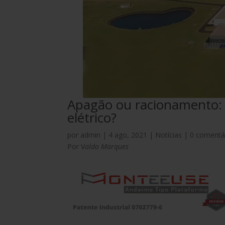
Apagão ou racionamento: c
elétrico?
por
admin
|
4 ago, 2021
|
Notícias
|
0 comentá
Por V
aldo Marques