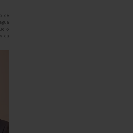
o de
 água
que o
5% da