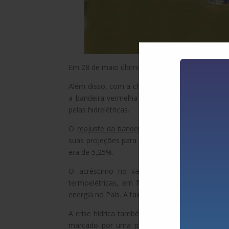
Em 28 de maio último, parte do País ficou sem
Além disso, com a chegada do inverno e um per
a bandeira vermelha patamar 2, uma vez que o
pelas hidrelétricas.
O
reajuste da bandeira tarifária,
anunciado pel
suas projeções para a inflação em 2021. As est
era de 5,25%.
O acréscimo no valor da conta de luz ser
termoelétricas, em função da baixa recorde 
energia no País. A taxa extra cobrada passou 
A crise hídrica também trouxe de volta ao voc
marcado por uma política de redução compuls