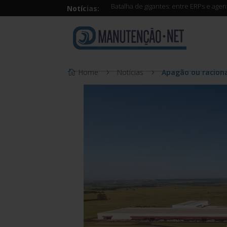
Batalha de gigantes: entre ERPs e age
Notícias:
Home
Notícias
Apagão ou raciona