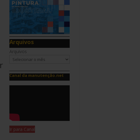
Arquivos
Arquivos
r
Canal da manutenção.net
Ir para Canal