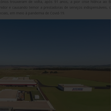
órios trouxeram de volta, após 91 anos, a pior crise hídrica ao Br
idor e causando temor a prestadoras de serviços indispensáveis,
nciais, em meio à pandemia de Covid-19.