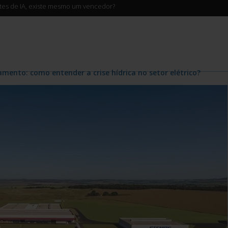
ntes de IA, existe mesmo um vencedor?
mento: como entender a crise hídrica no setor elétrico?