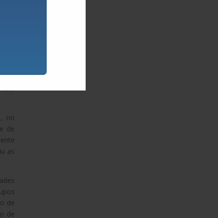
rique
der à
as no
 pelo
ender
o, no
de de
mente
iu as
dades
rupos
ão de
ão de