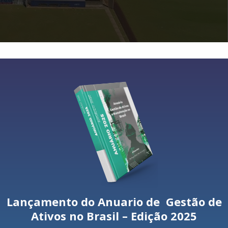
 energia por conta de um problema causado pela usina de Belo Monte
íodo seco mais rigoroso, a agência reguladora do setor precisou ac
 cenário de reservatórios reduzidos desfavorece a produção de en
a
Agência Nacional de Energia Elétrica (Aneel)
, levou o mercado a re
imativas passaram a variar entre 6% e 6,71%, acima do teto da meta
á usado para bancar os custos com a maior utilização das us
dos reservatórios de água e do risco de um novo desabastecimen
de R﹩ 6,24 para R﹩ 9,49 a cada 100 quilowatts-hora (kWh) consumido
Lançamento do Anuario de Gestão de
abulário dos brasileiros termos que estavam em desuso desde 2001
Ativos no Brasil – Edição 2025
ória do consumo de energia elétrica, imposta pelo governo feder