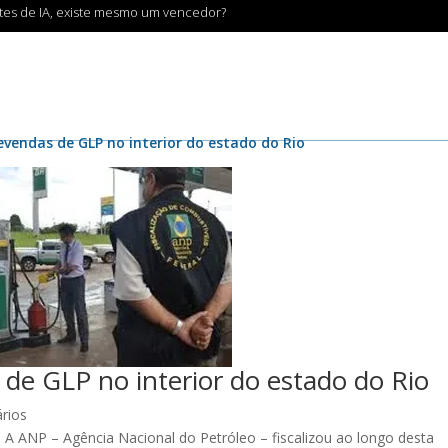
ntes de IA, existe mesmo um vencedor?
evendas de GLP no interior do estado do Rio
 de GLP no interior do estado do Rio
rios
A ANP – Agência Nacional do Petróleo – fiscalizou ao longo desta