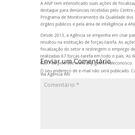
A ANP tem intensificado suas ações de fiscaliza
destaque para denúncias recebidas pelo Centro
Programa de Monitoramento da Qualidade dos 
órgãos públicos e pela área de inteligência a AN
Desde 2013, a Agência se empenha em criar parc
resultou na instituição de forças-tarefa. As aç
fiscalização do setor e restringem o emprego d
realizadas 67 forças-tarefa em todo o país. As
Enviar um Comentário
0267 ou pelo site www.anp.gov.br/faleconosco.
O seu endereço de e-mail não será publicado.
C
Via Agência Rio