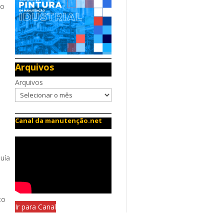
ão
Arquivos
Arquivos
Canal da manutenção.net
suía
to
Ir para Canal