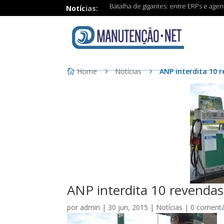
Batalha de gigantes: entre ERPs e age
Notícias:
Home
Notícias
ANP interdita 10 r
ANP interdita 10 revendas
por
admin
|
30 jun, 2015
|
Notícias
|
0 comentá