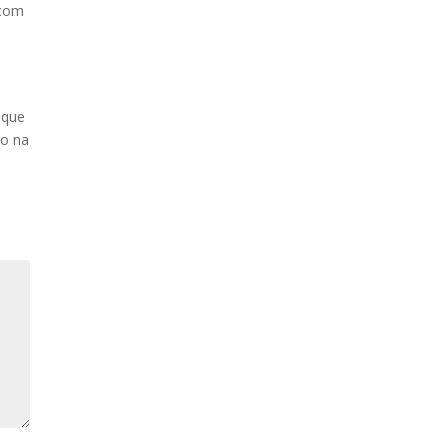
 com
 que
do na