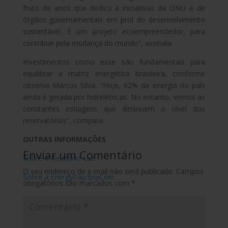
fruto de anos que dedico a iniciativas da ONU e de
órgãos governamentais em prol do desenvolvimento
sustentável. É um projeto ecoempreendedor, para
contribuir pela mudança do mundo”, assinala.
Investimentos como esse são fundamentais para
equilibrar a matriz energética brasileira, conforme
observa Marcos Silva. “Hoje, 62% da energia no país
ainda é gerada por hidrelétricas. No entanto, vemos as
constantes estiagens que diminuem o nível dos
reservatórios”, compara.
OUTRAS INFORMAÇÕES
Enviar um Comentário
Sobre o Relatório Luz
O seu endereço de e-mail não será publicado.
Campos
Sobre a EnergyPay/EnyCoin
obrigatórios são marcados com
*