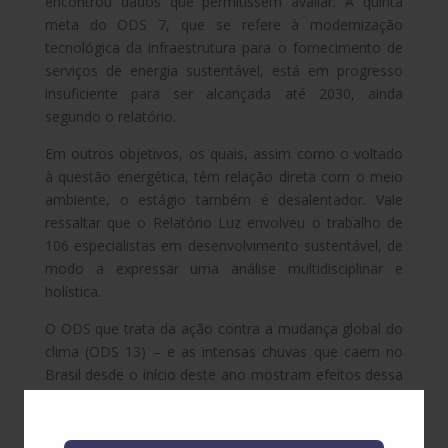
encontrou dados que permitissem avaliar. A quinta
meta do ODS 7, que se refere à modernização
tecnológica da infraestrutura para o fornecimento de
serviços de energia sustentável, está em progresso
insuficiente para ser alcançada até 2030, ainda
segundo o relatório.
Em outros objetivos, os quais, assim como o voltado
à questão energética, têm relação direta com o meio
ambiente, o estágio também é desalentador. Vale
ressaltar que o Relatório Luz envolveu o trabalho de
106 especialistas em desenvolvimento sustentável, de
modo a expressar uma análise multidisciplinar e
holística.
O ODS que trata da ação contra a mudança global do
clima (ODS 13) – e as intensas chuvas que caem no
Brasil desde o início deste ano mostram efeitos dessa
mudança – tem quatro das cinco metas classificadas,
pelo conjunto de especialistas responsáveis pelo
Relatório Luz, como “em retrocesso”. A interrupção de