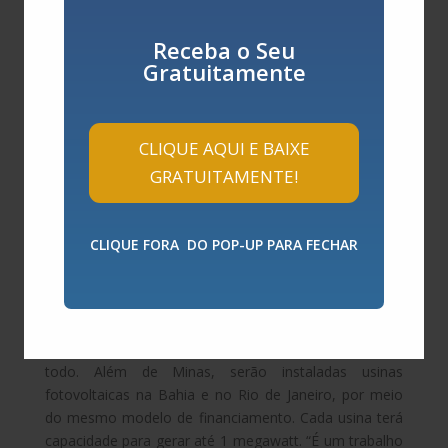
Ativista em organizações que atuam em projetos
Receba o Seu
desenvolvidos conjuntamente com a ONU, e ainda em
Gratuitamente
movimentos de formação e renovação cidadã e
política, o especialista e empreendedor em energias
renováveis Marcos Rocha Martins Silva constata que,
CLIQUE AQUI E BAIXE
diante do diagnóstico, é preciso ação para reverter
esse cenário. Em dezembro último, por meio da
GRATUITAMENTE!
EnergyPay, do qual é CEO, Marcos Silva lançou um
programa de financiamento de construção de usinas
de energia solar a partir das taxas de transação de
CLIQUE FORA DO POP-UP PARA FECHAR
uma moeda digital, a EnyCoin (ENY).
A primeira usina já está em implantação, em Itaobim,
Minas Gerais, com previsão de ser entregue no
segundo semestre deste ano. Até 2025, serão 15 ao
todo. Além de Minas, serão instaladas usinas
fotovoltaicas na Bahia e no Rio de Janeiro, por meio
do mesmo modelo de financiamento. Cada usina terá
capacidade para gerar até 1 megawatt. “É um trabalho