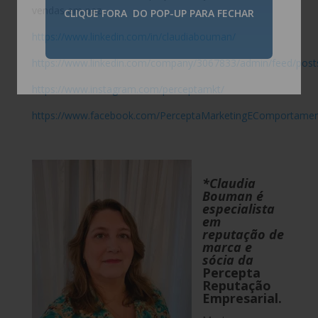
vendas em paz.
CLIQUE FORA DO POP-UP PARA FECHAR
https://www.linkedin.com/in/claudiabouman/
https://www.linkedin.com/company/3067833/admin/feed/post
https://www.instagram.com/perceptamkt/
https://www.facebook.com/PerceptaMarketingEComportame
*Claudia
Bouman é
especialista
em
reputação de
marca e
sócia da
Percepta
Reputação
Empresarial.