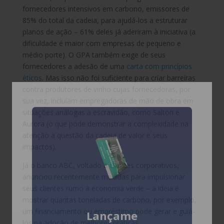
fornecedores intensivos em carbono, emissores de
85% do total da cadeia, para ajudá-los a estruturar
planos de ação – 61% deles já aderiram à iniciativa (a
dificuldade é maior com empresas de pequeno e
médio porte). O GPA também exige de seus
fornecedores a adesão de uma
carta com princípios
éticos
. Mas isso não foi suficiente para criar barreiras
contra produtores de vinho cujas fornecedoras, por
sua vez, incluíam empregadoras de mão de obra em
situações análogas à escravidão, como Salton e
Aurora (o que pode demonstrar a complexidade na
atenção à questão da cadeia de valor e seus
impactos).
Já o banco ABC, voltado a clientes corporativos,
anunciou recentemente medidas para impulsionar
seus clientes rumo à economia verde – a ideia é
mostrar quantas toneladas de carbono, por exemplo,
um financiamento ou empréstimo pode gerar e guiá-
Lançame
los na adoção de melhores práticas.