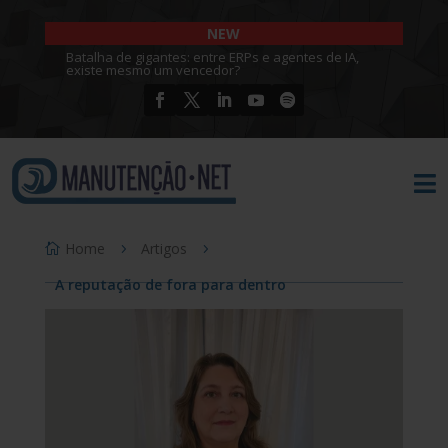
NEW
Batalha de gigantes: entre ERPs e agentes de IA,
existe mesmo um vencedor?

Home
Artigos
A reputação de fora para dentro