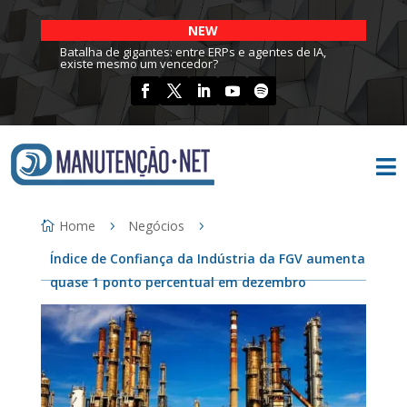
NEW
Batalha de gigantes: entre ERPs e agentes de IA,
existe mesmo um vencedor?

Home
Negócios
Índice de Confiança da Indústria da FGV aumenta
quase 1 ponto percentual em dezembro