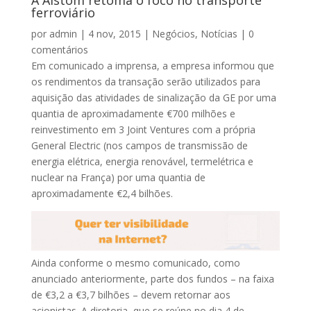
A Alstom retoma o foco no transporte
ferroviário
por
admin
|
4 nov, 2015
|
Negócios
,
Notícias
|
0
comentários
Em comunicado a imprensa, a empresa informou que
os rendimentos da transação serão utilizados para
aquisição das atividades de sinalização da GE por uma
quantia de aproximadamente €700 milhões e
reinvestimento em 3 Joint Ventures com a própria
General Electric (nos campos de transmissão de
energia elétrica, energia renovável, termelétrica e
nuclear na França) por uma quantia de
aproximadamente €2,4 bilhões.
Ainda conforme o mesmo comunicado, como
anunciado anteriormente, parte dos fundos – na faixa
de €3,2 a €3,7 bilhões – devem retornar aos
acionistas. A diretoria, que se reúne no dia 4 de