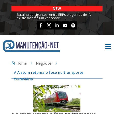
NEW
Batalha de gigantes: entre ERPs e agentes de IA,
existe mesmo um vencedor?

Home
Negócios
A Alstom retoma o foco no transporte
ferroviário