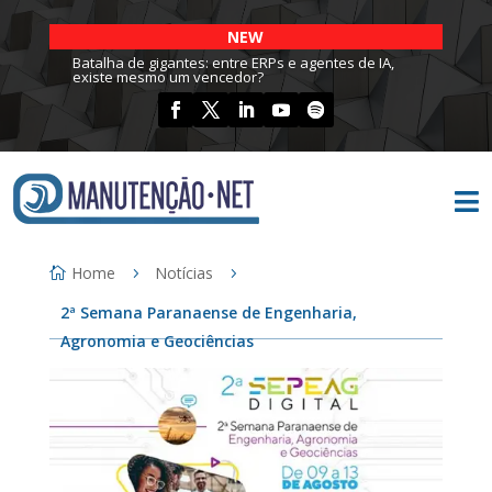
NEW
Batalha de gigantes: entre ERPs e agentes de IA,
existe mesmo um vencedor?

Home
Notícias
2ª Semana Paranaense de Engenharia,
Agronomia e Geociências