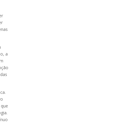
er
er
penas
m
o, a
em
doção
adas
ca.
vo
s que
gia.
ínuo