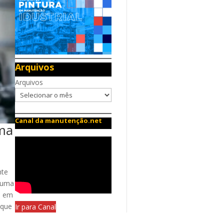
Arquivos
Arquivos
Canal da manutenção.net
ema
nte
e uma
s em
 que
Ir para Canal