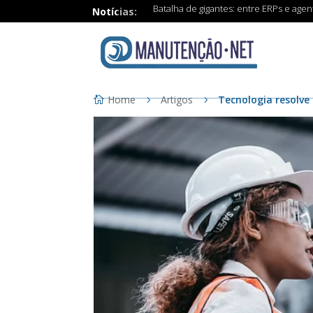
Batalha de gigantes: entre ERPs e age
Notícias:
Home
Artigos
Tecnologia resolve