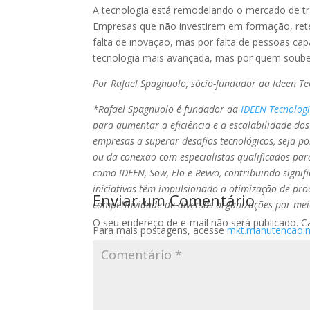
A tecnologia está remodelando o mercado de tr
Empresas que não investirem em formação, reten
falta de inovação, mas por falta de pessoas ca
tecnologia mais avançada, mas por quem souber
Por Rafael Spagnuolo, sócio-fundador da Ideen Te
*Rafael Spagnuolo é fundador da
IDEEN Tecnolog
para aumentar a eficiência e a escalabilidade do
empresas a superar desafios tecnológicos, seja p
ou da conexão com especialistas qualificados para
como IDEEN, Sow, Elo e Revvo, contribuindo signi
iniciativas têm impulsionado a otimização de pro
Enviar um Comentário
competitividade de diversas organizações por meio
O seu endereço de e-mail não será publicado.
C
Para mais postagens, acesse
mkt.manutencao.n