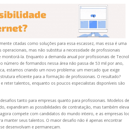
ntemente citadas como soluções para essa escassez, mas essa é uma
s operacionais, mas não substitui a necessidade de profissionais
e monitorá-la. Enquanto a demanda anual por profissionais de Tecno
 o número de formandos nessa área não passa de 53 mil por ano,
rática, estamos criando um novo problema: um mercado que exige
rutura eficiente para a formação de profissionais. O resultado?
e reter talentos, enquanto os poucos especialistas disponíveis são
 desafios tanto para empresas quanto para profissionais. Modelos d
rido, expandiram as possibilidades de contratação, mas também elev
iro agora compete com candidatos do mundo inteiro, e as empresas lo
ra manter seus talentos. O maior desafio não é apenas encontrar
les se desenvolvam e permaneçam.