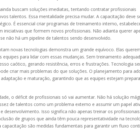
inda buscam soluções imediatas, tentando contratar profissionais
ovos talentos. Essa mentalidade precisa mudar. A capacitação deve s
gico. É essencial criar programas de treinamento interno, estabelec
 em iniciativas que formem novos profissionais. Não adianta querer a
 se não há um pipeline de talentos sendo desenvolvido.
otam novas tecnologias demonstra um grande equívoco. Elas quere
s equipes para lidar com essas mudanças. Sem treinamento adequad
so caótico, gerando resistência, erros e frustrações. Tecnologia s
, pode criar mais problemas do que soluções. O planejamento para a
de adaptação e maturação, garantindo que as equipes estejam prepar
e, o déficit de profissionais só vai aumentar. Não há solução mági
ssez de talentos como um problema externo e assumir um papel ati
desenvolvimento. Isso significa não apenas treinar os profissionai
clusão de grupos que ainda têm pouca representatividade na tecnolo
à capacitação são medidas fundamentais para garantir um fluxo cont