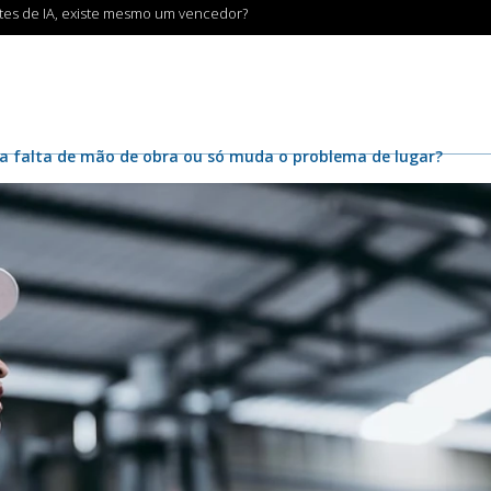
ntes de IA, existe mesmo um vencedor?
 a falta de mão de obra ou só muda o problema de lugar?