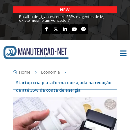
NEW
Batalha de gigantes: entre ERPs e agentes de IA,
existe mesmo um vencedor?

Home
Economia
Startup cria plataforma que ajuda na redução
de até 35% da conta de energia