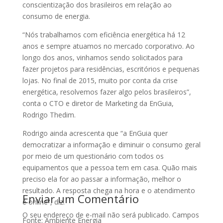
conscientização dos brasileiros em relação ao
consumo de energia.
“Nós trabalhamos com eficiência energética há 12
anos e sempre atuamos no mercado corporativo. Ao
longo dos anos, vinhamos sendo solicitados para
fazer projetos para residências, escritórios e pequenas
lojas. No final de 2015, muito por conta da crise
energética, resolvemos fazer algo pelos brasileiros”,
conta o CTO e diretor de Marketing da EnGuia,
Rodrigo Thedim.
Rodrigo ainda acrescenta que “a EnGuia quer
democratizar a informação e diminuir o consumo geral
por meio de um questionário com todos os
equipamentos que a pessoa tem em casa. Quão mais
preciso ela for ao passar a informação, melhor o
resultado. A resposta chega na hora e o atendimento
Enviar um Comentário
é online”, diz.
O seu endereço de e-mail não será publicado.
Campos
Fonte: Ambiente Energia