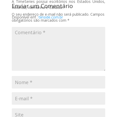
A TimeSeries possui escritórios nos Estados Unidos,
Brasil –
Enviar um Comentário
Holanda, Alemanha e Canadá.
Edição
O seu endereço de e-mail não será publicado.
Campos
2025
Disponível em :
tiinside.com.br
obrigatórios são marcados com
*
Receba o Seu
Gratuitamente
CLIQUE AQUI E BAIXE
GRATUITAMENTE!
CLIQUE FORA DO POP-UP PARA FECHAR