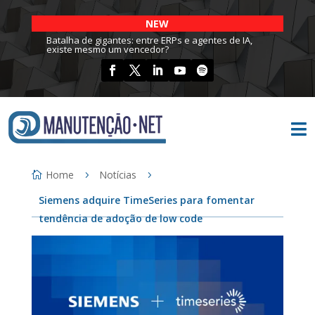
NEW
Batalha de gigantes: entre ERPs e agentes de IA,
existe mesmo um vencedor?

Home
Notícias
Siemens adquire TimeSeries para fomentar
tendência de adoção de low code