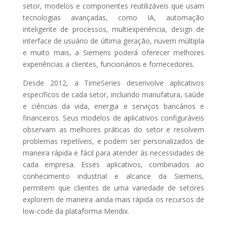
setor, modelos e componentes reutilizáveis que usam
tecnologias avançadas, como IA, automação
inteligente de processos, multiexperiência, design de
interface de usuário de última geração, nuvem múltipla
e muito mais, a Siemens poderá oferecer melhores
experiências a clientes, funcionários e fornecedores.
Desde 2012, a TimeSeries desenvolve aplicativos
específicos de cada setor, incluindo manufatura, saúde
e ciências da vida, energia e serviços bancários e
financeiros. Seus modelos de aplicativos configuráveis
observam as melhores práticas do setor e resolvem
problemas repetíveis, e podem ser personalizados de
Lançame
maneira rápida e fácil para atender às necessidades de
nto do
cada empresa. Esses aplicativos, combinados ao
Anuario
conhecimento industrial e alcance da Siemens,
de
permitem que clientes de uma variedade de setores
explorem de maneira ainda mais rápida os recursos de
Gestão de
low-code da plataforma Mendix.
Ativos no