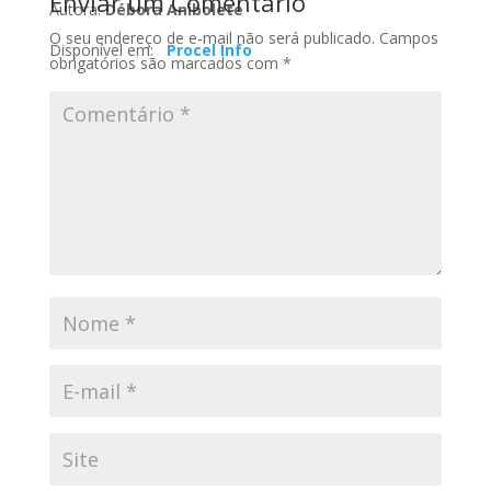
Enviar um Comentário
Autora:
Débora Anibolete
O seu endereço de e-mail não será publicado.
Campos
Disponível em:
Procel Info
obrigatórios são marcados com
*