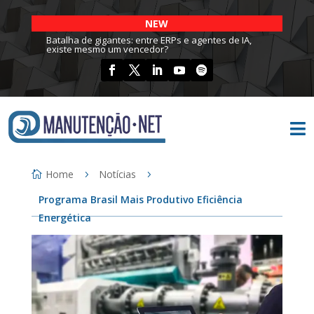
NEW
Batalha de gigantes: entre ERPs e agentes de IA,
existe mesmo um vencedor?

Home
Notícias
Programa Brasil Mais Produtivo Eficiência
Energética